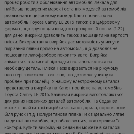
процес роботи з обклеювання автомобіля. Лекала для
найбільш поширених марок і останніх моделей автомобілів
реалізовані в цифровому вигляді. Капот повністю на
автомобіль Toyota Camry LE 2015 також є в цифровому
форматі, що зручно для швидкого розкрою. 0 пог. м. (1.22)
для даної викрійки дозволить також заощадити на вартості
плівки. Використання викрійок дає можливість уникнути
підрізання плівки прямо на автомобілі, що дозволяє не
пошкодити лакофарбове покриття авто. Викрійка
знімається з захисної підкладки і встановлюється на
необхідну деталь. Плівка Hexis вирізається на ріжучому
плоттері з високою точністю, що дозволяє уникнути
проблем при поклейці. У нашому електронному каталозі
представлена ​​викрійка на Капот повністю на автомобіль
Toyota Camry LE 2015. Зазвичай викрійки виготовляються
для різних невеликих деталей автомобіля. На Седан ви
можете знайти такі викрійки як: капот, крила, пороги, зони
біля ручок і т.д. Поліуретанова плівка Hexis ідеально лягає
на деталі автомобіля, що обклеюються, повторюючи їх
контури. Купити викрійку на Седан ви можете в каталозі
лекал нашого інтернет-магазину PLENKA.market, де також