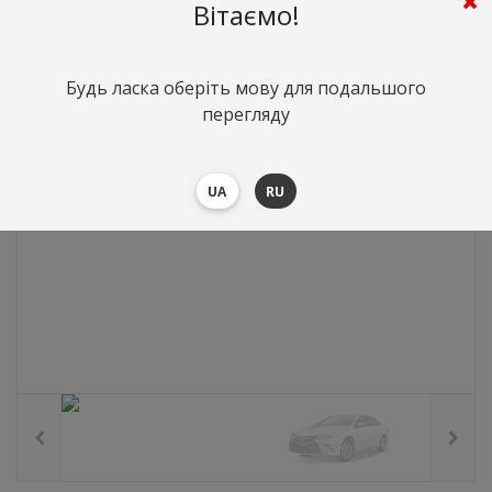
0
грн.
Вартість:
($0)
Вітаємо!
Будь ласка оберіть мову для подальшого
перегляду
UA
RU