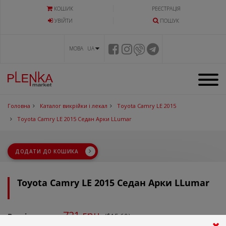
КОШИК
РЕЄСТРАЦІЯ
УВIЙТИ
ПОШУК
МОВА UA
Головна
Каталог викрійки і лекал
Toyota Camry LE 2015
Toyota Camry LE 2015 Седан Арки LLumar
ДОДАТИ ДО КОШИКА
Toyota Camry LE 2015 Седан Арки LLumar
721
грн.
Вартість:
($15.69)