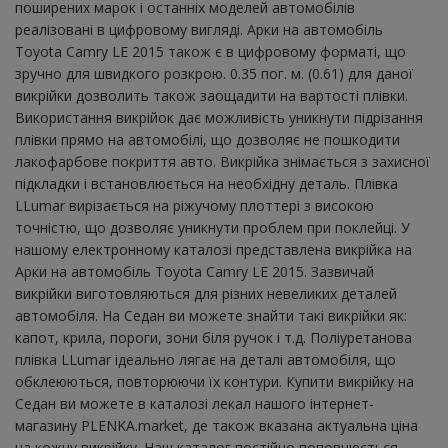
поширених марок і останніх моделей автомобілів
реалізовані в цифровому вигляді. Арки на автомобіль
Toyota Camry LE 2015 також є в цифровому форматі, що
зручно для швидкого розкрою. 0.35 пог. м. (0.61) для даної
викрійки дозволить також заощадити на вартості плівки.
Використання викрійок дає можливість уникнути підрізання
плівки прямо на автомобілі, що дозволяє не пошкодити
лакофарбове покриття авто. Викрійка знімається з захисної
підкладки і встановлюється на необхідну деталь. Плівка
LLumar вирізається на ріжучому плоттері з високою
точністю, що дозволяє уникнути проблем при поклейці. У
нашому електронному каталозі представлена ​​викрійка на
Арки на автомобіль Toyota Camry LE 2015. Зазвичай
викрійки виготовляються для різних невеликих деталей
автомобіля. На Седан ви можете знайти такі викрійки як:
капот, крила, пороги, зони біля ручок і т.д. Поліуретанова
плівка LLumar ідеально лягає на деталі автомобіля, що
обклеюються, повторюючи їх контури. Купити викрійку на
Седан ви можете в каталозі лекал нашого інтернет-
магазину PLENKA.market, де також вказана актуальна ціна
на кожну викрійку. Наш каталог постійно поповнюється