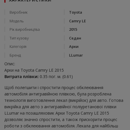
Виробник
Toyota
Модель
Camry LE
Рік виробництва
2015
Тип кузову
Седан
Категорія
Арки
Бренд
LLumar
Опис:
Арки на Toyota Camry LE 2015
Витрата плівки:
0.35 пог. м. (0.61)
Щоб полегшити і спростити процес обклеювання
автомобіля антигравійною плівкою, була розроблена
технологія виготовлення лекал (викрійок) для авто. Готова
викрійка для авто з антигравійної поліуретанової плівки
LLumar на позашляховик Арки Toyota Camry LE 2015
дозволяє значно спростити, а також прискорити процес
роботи з обклеювання автомобіля. Лекала для найбільш