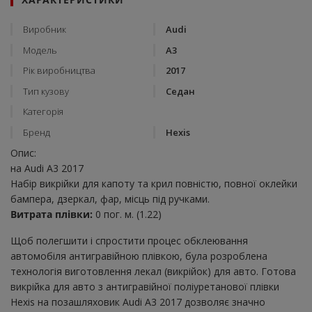
Виробник
Audi
Модель
A3
Рік виробництва
2017
Тип кузову
Седан
Категорія
Бренд
Hexis
Опис:
на Audi A3 2017
Набір викрійки для капоту та крил повністю, повної оклейки
бампера, дзеркал, фар, місць під ручками.
Витрата плівки:
0 пог. м. (1.22)
Щоб полегшити і спростити процес обклеювання
автомобіля антигравійною плівкою, була розроблена
технологія виготовлення лекал (викрійок) для авто. Готова
викрійка для авто з антигравійної поліуретанової плівки
Hexis на позашляховик Audi A3 2017 дозволяє значно