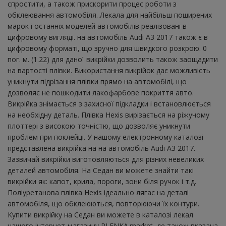
спростити, а також прискорити процес роботи з
обклеювання автомобіля. Лекала для найбільш поширених
марок і останніх моделей автомобілів реалізовані в
цифровому вигляді. на автомобіль Audi A3 2017 також є в
цифровому форматі, що зручно для швидкого розкрою. 0
пог. м. (1.22) для даної викрійки дозволить також заощадити
на вартості плівки. Використання викрійок дає можливість
уникнути підрізання плівки прямо на автомобілі, що
дозволяє не пошкодити лакофарбове покриття авто.
Викрійка знімається з захисної підкладки і встановлюється
на необхідну деталь. Плівка Hexis вирізається на ріжучому
плоттері з високою точністю, що дозволяє уникнути
проблем при поклейці. У нашому електронному каталозі
представлена ​​викрійка на на автомобіль Audi A3 2017.
Зазвичай викрійки виготовляються для різних невеликих
деталей автомобіля. На Седан ви можете знайти такі
викрійки як: капот, крила, пороги, зони біля ручок і т.д.
Поліуретанова плівка Hexis ідеально лягає на деталі
автомобіля, що обклеюються, повторюючи їх контури.
Купити викрійку на Седан ви можете в каталозі лекал
нашого інтернет-магазину PLENKA.market, де також вказана