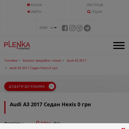
КОШИК
РЕЄСТРАЦІЯ
УВIЙТИ
ПОШУК
МОВА UA
Головна
Каталог викрійки і лекал
Audi A3 2017
Audi A3 2017 Седан Hexis 0 грн
ДОДАТИ ДО КОШИКА
Audi A3 2017 Седан Hexis 0 грн
0
грн.
Вартість:
($0)