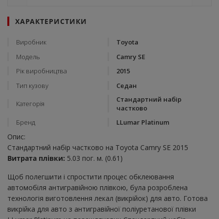
ХАРАКТЕРИСТИКИ
Виробник
Toyota
Модель
Camry SE
Рік виробництва
2015
Тип кузову
Седан
Стандартний набір
Категорія
частково
Бренд
LLumar Platinum
Опис:
Стандартний набір частково на Toyota Camry SE 2015
Витрата плівки:
5.03 пог. м. (0.61)
Щоб полегшити і спростити процес обклеювання
автомобіля антигравійною плівкою, була розроблена
технологія виготовлення лекал (викрійок) для авто. Готова
викрійка для авто з антигравійної поліуретанової плівки