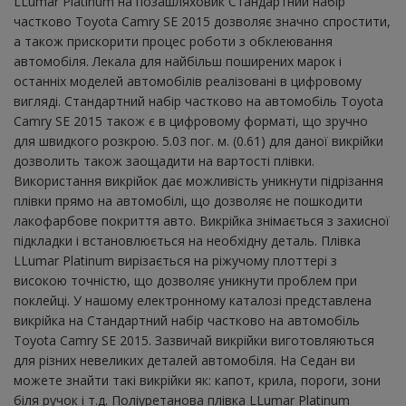
LLumar Platinum на позашляховик Стандартний набір
частково Toyota Camry SE 2015 дозволяє значно спростити,
а також прискорити процес роботи з обклеювання
автомобіля. Лекала для найбільш поширених марок і
останніх моделей автомобілів реалізовані в цифровому
вигляді. Стандартний набір частково на автомобіль Toyota
Camry SE 2015 також є в цифровому форматі, що зручно
для швидкого розкрою. 5.03 пог. м. (0.61) для даної викрійки
дозволить також заощадити на вартості плівки.
Використання викрійок дає можливість уникнути підрізання
плівки прямо на автомобілі, що дозволяє не пошкодити
лакофарбове покриття авто. Викрійка знімається з захисної
підкладки і встановлюється на необхідну деталь. Плівка
LLumar Platinum вирізається на ріжучому плоттері з
високою точністю, що дозволяє уникнути проблем при
поклейці. У нашому електронному каталозі представлена ​​
викрійка на Стандартний набір частково на автомобіль
Toyota Camry SE 2015. Зазвичай викрійки виготовляються
для різних невеликих деталей автомобіля. На Седан ви
можете знайти такі викрійки як: капот, крила, пороги, зони
біля ручок і т.д. Поліуретанова плівка LLumar Platinum