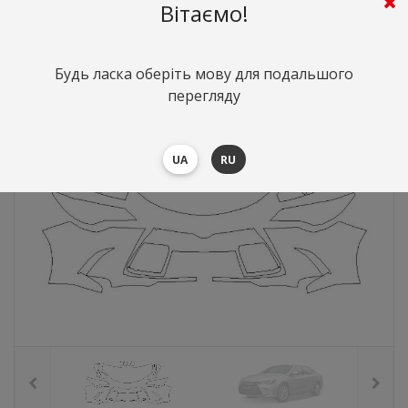
Вітаємо!
10697
грн.
Вартість:
($232.74)
Будь ласка оберіть мову для подальшого
перегляду
UA
RU