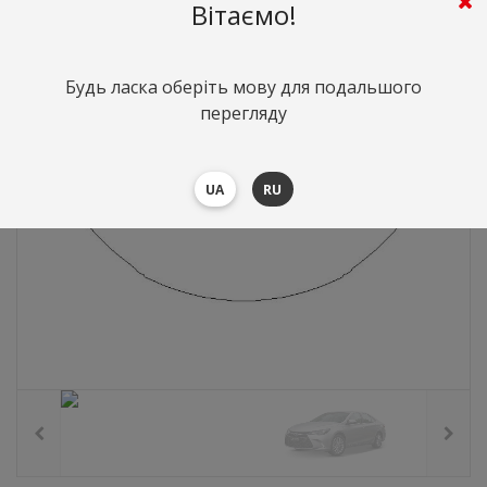
3355
грн.
Вартість:
($73.11)
Вітаємо!
Будь ласка оберіть мову для подальшого
перегляду
UA
RU