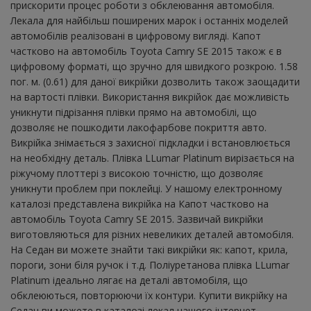
прискорити процес роботи з обклеювання автомобіля.
Лекала для найбільш поширених марок і останніх моделей
автомобілів реалізовані в цифровому вигляді. Капот
частково на автомобіль Toyota Camry SE 2015 також є в
цифровому форматі, що зручно для швидкого розкрою. 1.58
пог. м. (0.61) для даної викрійки дозволить також заощадити
на вартості плівки. Використання викрійок дає можливість
уникнути підрізання плівки прямо на автомобілі, що
дозволяє не пошкодити лакофарбове покриття авто.
Викрійка знімається з захисної підкладки і встановлюється
на необхідну деталь. Плівка LLumar Platinum вирізається на
ріжучому плоттері з високою точністю, що дозволяє
уникнути проблем при поклейці. У нашому електронному
каталозі представлена ​​викрійка на Капот частково на
автомобіль Toyota Camry SE 2015. Зазвичай викрійки
виготовляються для різних невеликих деталей автомобіля.
На Седан ви можете знайти такі викрійки як: капот, крила,
пороги, зони біля ручок і т.д. Поліуретанова плівка LLumar
Platinum ідеально лягає на деталі автомобіля, що
обклеюються, повторюючи їх контури. Купити викрійку на
Седан ви можете в каталозі лекал нашого інтернет-