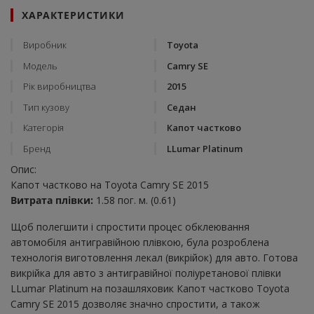
ХАРАКТЕРИСТИКИ
Виробник
Toyota
Модель
Camry SE
Рік виробництва
2015
Тип кузову
Седан
Категорія
Капот частково
Бренд
LLumar Platinum
Опис:
Капот частково на Toyota Camry SE 2015
Витрата плівки:
1.58 пог. м. (0.61)
Щоб полегшити і спростити процес обклеювання
автомобіля антигравійною плівкою, була розроблена
технологія виготовлення лекал (викрійок) для авто. Готова
викрійка для авто з антигравійної поліуретанової плівки
LLumar Platinum на позашляховик Капот частково Toyota
Camry SE 2015 дозволяє значно спростити, а також