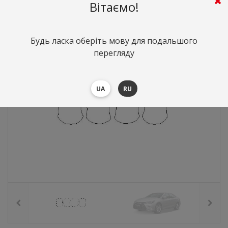
215
грн.
Вартість:
($4.68)
Вітаємо!
Будь ласка оберіть мову для подальшого
перегляду
UA
RU