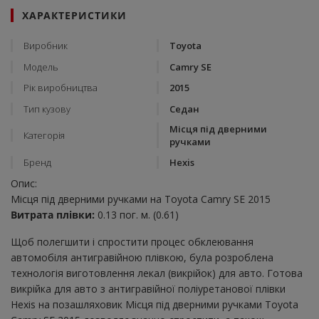
ХАРАКТЕРИСТИКИ
Виробник
Toyota
Модель
Camry SE
Рік виробництва
2015
Тип кузову
Седан
Місця під дверними
Категорія
ручками
Бренд
Hexis
Опис:
Місця під дверними ручками на Toyota Camry SE 2015
Витрата плівки:
0.13 пог. м. (0.61)
Щоб полегшити і спростити процес обклеювання
автомобіля антигравійною плівкою, була розроблена
технологія виготовлення лекал (викрійок) для авто. Готова
викрійка для авто з антигравійної поліуретанової плівки
Hexis на позашляховик Місця під дверними ручками Toyota