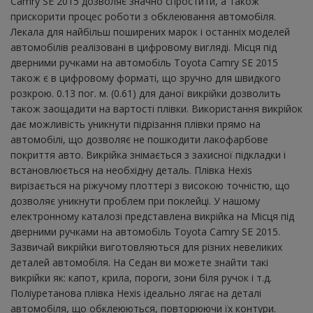
Camry SE 2015 дозволяє значно спростити, а також
прискорити процес роботи з обклеювання автомобіля.
Лекала для найбільш поширених марок і останніх моделей
автомобілів реалізовані в цифровому вигляді. Місця під
дверними ручками на автомобіль Toyota Camry SE 2015
також є в цифровому форматі, що зручно для швидкого
розкрою. 0.13 пог. м. (0.61) для даної викрійки дозволить
також заощадити на вартості плівки. Використання викрійок
дає можливість уникнути підрізання плівки прямо на
автомобілі, що дозволяє не пошкодити лакофарбове
покриття авто. Викрійка знімається з захисної підкладки і
встановлюється на необхідну деталь. Плівка Hexis
вирізається на ріжучому плоттері з високою точністю, що
дозволяє уникнути проблем при поклейці. У нашому
електронному каталозі представлена ​​викрійка на Місця під
дверними ручками на автомобіль Toyota Camry SE 2015.
Зазвичай викрійки виготовляються для різних невеликих
деталей автомобіля. На Седан ви можете знайти такі
викрійки як: капот, крила, пороги, зони біля ручок і т.д.
Поліуретанова плівка Hexis ідеально лягає на деталі
автомобіля, що обклеюються, повторюючи їх контури.