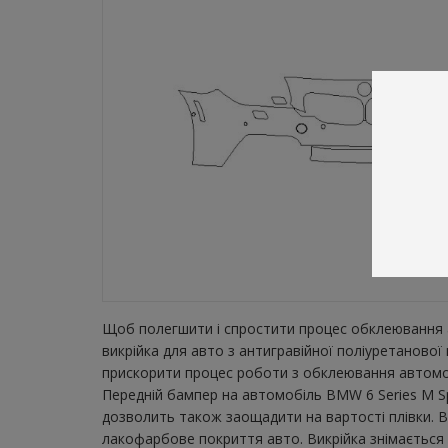
Щоб полегшити і спростити процес обклеювання а
викрійка для авто з антигравійної поліуретаново
прискорити процес роботи з обклеювання автомобі
Передній бампер на автомобіль BMW 6 Series M Spo
дозволить також заощадити на вартості плівки. В
лакофарбове покриття авто. Викрійка знімається з