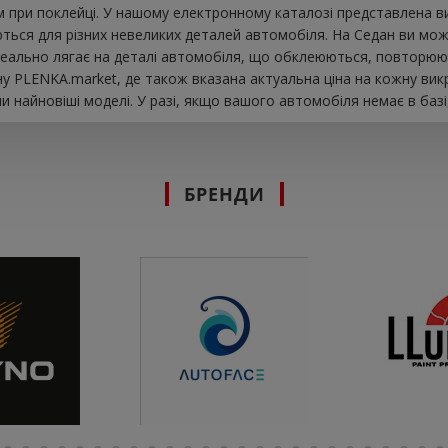
 при поклейці. У нашому електронному каталозі представлена ​​
ються для різних невеликих деталей автомобіля. На Седан ви может
s ідеально лягає на деталі автомобіля, що обклеюються, повторююч
у PLENKA.market, де також вказана актуальна ціна на кожну вик
 найновіші моделі. У разі, якщо вашого автомобіля немає в базі
БРЕНДИ