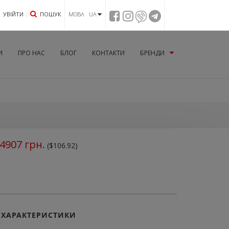
УВIЙТИ
ПОШУК
МОВА UA
И
ПРО НАС
БЛОГ
КОНТАКТИ
БРЕНДИ
4907
грн.
($106.92)
ХАРАКТЕРИСТИКИ