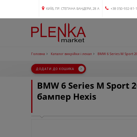
КИЇВ, ПР. СТЕПАНА БАНДЕРИ, 28 А
+38 050-932-81-
Головна
Каталог викрійки і лекал
BMW 6 Series M Sport 2
ДОДАТИ ДО КОШИКА
BMW 6 Series M Sport 
бампер Hexis