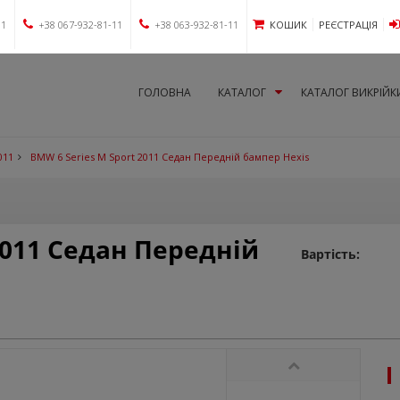
11
+38 067-932-81-11
+38 063-932-81-11
КОШИК
РЕЄСТРАЦІЯ
ГОЛОВНА
КАТАЛОГ
КАТАЛОГ ВИКРІЙК
011
BMW 6 Series M Sport 2011 Седан Передній бампер Hexis
2011 Седан Передній
Вартість: