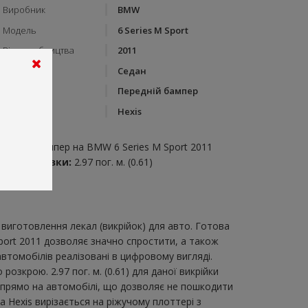
Виробник
BMW
Модель
6 Series M Sport
Рік виробництва
2011
Тип кузову
Седан
Категорія
Передній бампер
Бренд
Hexis
пис:
ередній бампер на BMW 6 Series M Sport 2011
итрата плівки:
2.97 пог. м. (0.61)
виготовлення лекал (викрійок) для авто. Готова
Sport 2011 дозволяє значно спростити, а також
втомобілів реалізовані в цифровому вигляді.
зкрою. 2.97 пог. м. (0.61) для даної викрійки
и прямо на автомобілі, що дозволяє не пошкодити
а Hexis вирізається на ріжучому плоттері з