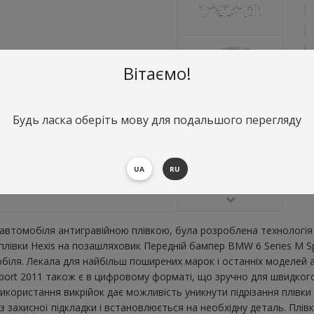
Вітаємо!
Будь ласка оберіть мову для подальшого перегляду
О
П
В
UA
RU
втомобіля антигравійною плівкою, була розроблена технологія 
ї плівки Hexis на позашляховик Передній бампер BMW 6 Series M 
ля. Лекала для найбільш поширених марок і останніх моделей а
rt 2011 також є в цифровому форматі, що зручно для швидкого ро
икористання викрійок дає можливість уникнути підрізання плівк
 захисної підкладки і встановлюється на необхідну деталь. Плівк