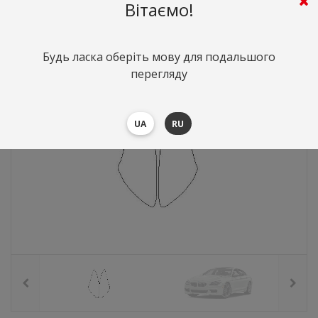
596
грн.
Вартість:
($12.96)
Вітаємо!
Будь ласка оберіть мову для подальшого
перегляду
UA
RU