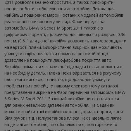
2011 дозволяє значно спростити, а також прискорити
процес роботи з обклеювання автомобіля. Лекала для
найбільш поширених марок і останніх моделей автомобілів
реалізовані в цифровому вигляді. Фари передні на
автомобіль BMW 6 Series M Sport 2011 також є в
цифровому форматі, що зручно для швидкого розкрою. 0.36
пог. м. (0.61) для даної викрійки дозволить також заощадити
на вартості плівки. Використання викрійок дає можливість
уникнути підрізання плівки прямо на автомобілі, що
дозволяє не пошкодити лакофарбове покриття авто.
Викрійка знімається з захисної підкладки і встановлюється
на необхідну деталь. Плівка Hexis вирізається на ріжучому
плоттері з високою точністю, що дозволяє уникнути
проблем при поклейці. У нашому електронному каталозі
представлена ​​викрійка на Фари передні на автомобіль BMW
6 Series M Sport 2011. Зазвичай викрійки виготовляються
для різних невеликих деталей автомобіля. На Седан ви
можете знайти такі викрійки як: капот, крила, пороги, зони
біля ручок і т.д. Поліуретанова плівка Hexis ідеально лягає
на деталі автомобіля, що обклеюються, повторюючи їх
контури. Купити викрійку на Седан ви можете в каталозі