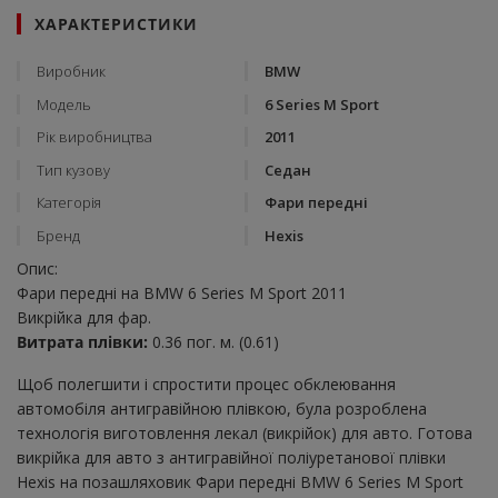
ХАРАКТЕРИСТИКИ
Виробник
BMW
Модель
6 Series M Sport
Рік виробництва
2011
Тип кузову
Седан
Категорія
Фари передні
Бренд
Hexis
Опис:
Фари передні на BMW 6 Series M Sport 2011
Викрійка для фар.
Витрата плівки:
0.36 пог. м. (0.61)
Щоб полегшити і спростити процес обклеювання
автомобіля антигравійною плівкою, була розроблена
технологія виготовлення лекал (викрійок) для авто. Готова
викрійка для авто з антигравійної поліуретанової плівки
Hexis на позашляховик Фари передні BMW 6 Series M Sport