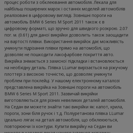
процес роботи з обклеювання автомобіля. Лекала для
найбільш поширених марок і останніх моделей автомобілів
реалізовані в цифровому вигляді. Зовнішні пороги на
автомобіль BMW 6 Series M Sport 2011 також є в
цифровому форматі, що зручно для швидкого розкрою. 2.07
пог. м. (0.61) для даної викрійки дозволить також заощадити
на вартості плівки. Використання викрійок дає можливість
уникнути підрізання плівки прямо на автомобілі, що
дозволяє не пошкодити лакофарбове покриття авто.
Викрійка знімається з захисної підкладки і встановлюється
на необхідну деталь. Плівка LLumar вирізається на ріжучому
плоттері з високою точністю, що дозволяє уникнути
проблем при поклейці. У нашому електронному каталозі
представлена ​​викрійка на Зовнішні пороги на автомобіль
BMW 6 Series M Sport 2011. Зазвичай викрійки
виготовляються для різних невеликих деталей автомобіля.
На Седан ви можете знайти такі викрійки як: капот, крила,
пороги, зони біля ручок і т.д. Поліуретанова плівка LLumar
ідеально лягає на деталі автомобіля, що обклеюються,
повторюючи їх контури. Купити викрійку на Седан ви
можете в каталозі лекал нашого інтернет-магазину