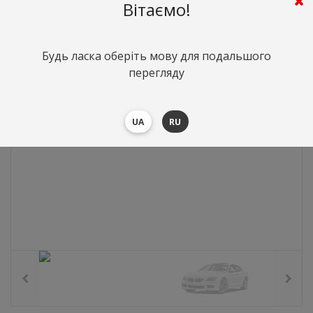
4259
грн.
Вартість:
($92.82)
Вітаємо!
Будь ласка оберіть мову для подальшого
перегляду
UA
RU