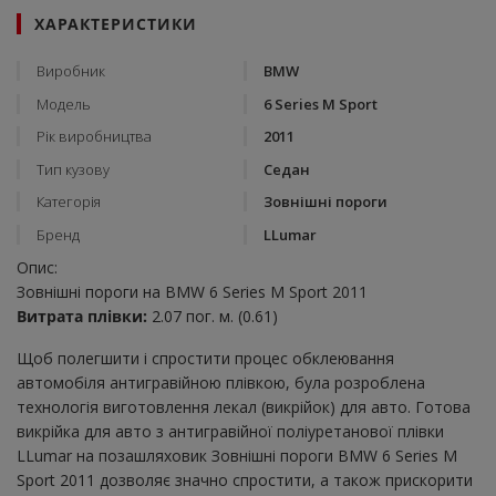
ХАРАКТЕРИСТИКИ
Виробник
BMW
Модель
6 Series M Sport
Рік виробництва
2011
Тип кузову
Седан
Категорія
Зовнішні пороги
Бренд
LLumar
Опис:
Зовнішні пороги на BMW 6 Series M Sport 2011
Витрата плівки:
2.07 пог. м. (0.61)
Щоб полегшити і спростити процес обклеювання
автомобіля антигравійною плівкою, була розроблена
технологія виготовлення лекал (викрійок) для авто. Готова
викрійка для авто з антигравійної поліуретанової плівки
LLumar на позашляховик Зовнішні пороги BMW 6 Series M
Sport 2011 дозволяє значно спростити, а також прискорити