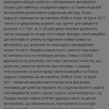
прискорити процес роботи з обклеювання автомобіля.
Лекала для найбільш поширених марок і останніх моделей
автомобілів реалізовані в цифровому вигляді. Полка
заднього бампера на автомобіль BMW 6 Series M Sport 2011
також є в цифровому форматі, що зручно для швидкого
розкрою. 0.17 пог. м. (1.22) для даної викрійки дозволить
також заощадити на вартості плівки. Використання викрійок
дає можливість уникнути підрізання плівки прямо на
автомобілі, що дозволяє не пошкодити лакофарбове
покриття авто. Викрійка знімається з захисної підкладки і
встановлюється на необхідну деталь. Плівка LEGEND
вирізається на ріжучому плоттері з високою точністю, що
дозволяє уникнути проблем при поклейці. У нашому
електронному каталозі представлена ​​викрійка на Полка
заднього бампера на автомобіль BMW 6 Series M Sport
2011. Зазвичай викрійки виготовляються для різних
невеликих деталей автомобіля. На Седан ви можете знайти
такі викрійки як: капот, крила, пороги, зони біля ручок і т.д.
Поліуретанова плівка LEGEND ідеально лягає на деталі
автомобіля, що обклеюються, повторюючи їх контури.
Купити викрійку на Седан ви можете в каталозі лекал