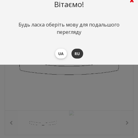
624
грн.
Вартість:
($13.6)
Вітаємо!
Будь ласка оберіть мову для подальшого
перегляду
UA
RU