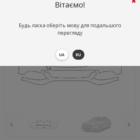
7611
грн.
Вартість:
($165.6)
Вітаємо!
Будь ласка оберіть мову для подальшого
перегляду
UA
RU