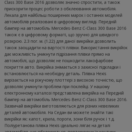
Class 300 Base 2016 дозволяє значно спростити, а також
прискорити процес роботи з обклеювання автомобіля.
Лекала для найбільш поширених марок і останніх моделей
автомобілів реалізовані в цифровому вигляді. Передній
бампер на автомобіль Mercedes-Benz C-Class 300 Base 2016
також є в цифровому форматі, що зручно для швидкого
розкрою. 2.3 пог. м. (1.22) для даної викрійки дозволить
також заощадити на вартості плівки. Використання викрійок
дає можливість уникнути підрізання плівки прямо на
автомобілі, що дозволяє не пошкодити лакофарбове
покриття авто. Викрійка знімається з захисної підкладки і
встановлюється на необхідну деталь. Плівка Hexis
вирізається на ріжучому плоттері з високою точністю, що
дозволяє уникнути проблем при поклейці. У нашому
електронному каталозі представлена ​​викрійка на Передній
бампер на автомобіль Mercedes-Benz C-Class 300 Base 2016.
Зазвичай викрійки виготовляються для різних невеликих
деталей автомобіля. На Седан ви можете знайти такі
викрійки як: капот, крила, пороги, зони біля ручок і т.д.
Поліуретанова плівка Hexis ідеально лягає на деталі
автомобіля, що обклеюються, повторюючи їх контури.