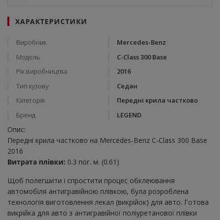
ХАРАКТЕРИСТИКИ
Виробник
Mercedes-Benz
Модель
C-Class 300 Base
Рік виробництва
2016
Тип кузову
Седан
Категорія
Передні крила частково
Бренд
LEGEND
Опис:
Передні крила частково на Mercedes-Benz C-Class 300 Base
2016
Витрата плівки:
0.3 пог. м. (0.61)
Щоб полегшити і спростити процес обклеювання
автомобіля антигравійною плівкою, була розроблена
технологія виготовлення лекал (викрійок) для авто. Готова
викрійка для авто з антигравійної поліуретанової плівки