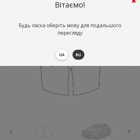
Вітаємо!
551
грн.
Вартість:
($12)
Будь ласка оберіть мову для подальшого
перегляду
UA
RU