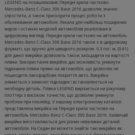
LEGEND на позашляховик Передні крила частково
Mercedes-Benz C-Class 300 Base 2016 дозволяє значно
спростити, а також прискорити процес роботи з
обклеювання автомобіля. Лекала для найбільш поширених
марок і останніх моделей автомобілів реалізовані в
цифровому вигляді. Передні крила частково на автомобіль
Mercedes-Benz C-Class 300 Base 2016 також є в цифровому
форматі, що зручно для швидкого розкрою. 0.3 пог. м. (0.61)
для даної викрійки дозволить також заощадити на вартості
плівки. Використання викрійок дає можливість уникнути
підрізання плівки прямо на автомобілі, що дозволяє не
пошкодити лакофарбове покриття авто. Викрійка
знімається з захисної підкладки і встановлюється на
необхідну деталь. Плівка LEGEND вирізається на ріжучому
плоттері з високою точністю, що дозволяє уникнути
проблем при поклейці. У нашому електронному каталозі
представлена ​​викрійка на Передні крила частково на
автомобіль Mercedes-Benz C-Class 300 Base 2016. Зазвичай
викрійки виготовляються для різних невеликих деталей
автомобіля. На Седан ви можете знайти такі викрійки як:
капот, крила, пороги, зони біля ручок і т.д. Поліуретанова