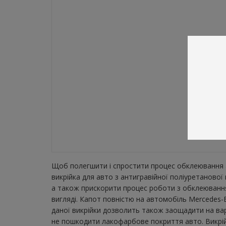
Щоб полегшити і спростити процес обклеювання а
викрійка для авто з антигравійної поліуретаново
а також прискорити процес роботи з обклеювання
вигляді. Капот повністю на автомобіль Mercedes-B
даної викрійки дозволить також заощадити на вар
не пошкодити лакофарбове покриття авто. Викрійк