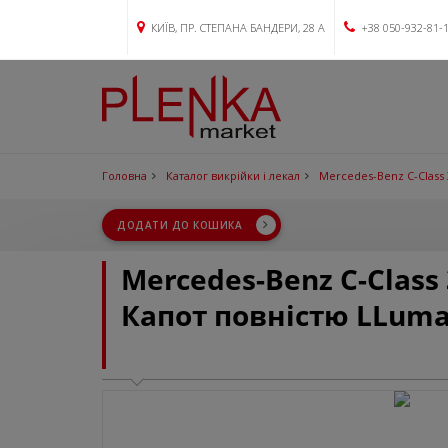
КИЇВ, ПР. СТЕПАНА БАНДЕРИ, 28 А
+38 050-932-81-
Головна
Каталог викрійки і лекал
Mercedes-Benz C-Class 
ДОДАТИ ДО КОШИКА
Mercedes-Benz C-Class
Капот повністю LLuma