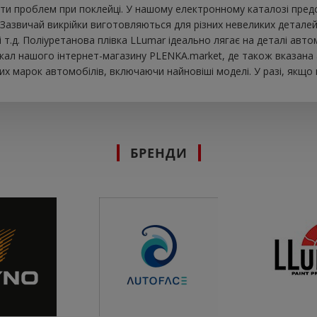
ти проблем при поклейці. У нашому електронному каталозі предст
 Зазвичай викрійки виготовляються для різних невеликих детале
к і т.д. Поліуретанова плівка LLumar ідеально лягає на деталі а
екал нашого інтернет-магазину PLENKA.market, де також вказана 
х марок автомобілів, включаючи найновіші моделі. У разі, якщо
БРЕНДИ