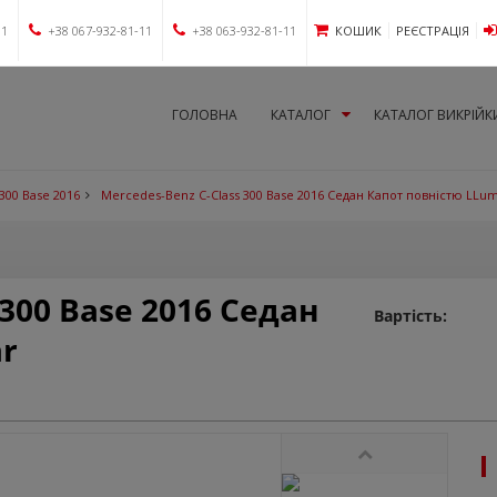
11
+38 067-932-81-11
+38 063-932-81-11
КОШИК
РЕЄСТРАЦІЯ
ГОЛОВНА
КАТАЛОГ
КАТАЛОГ ВИКРІЙК
300 Base 2016
Mercedes-Benz C-Class 300 Base 2016 Седан Капот повністю LLu
 300 Base 2016 Седан
Вартість:
r