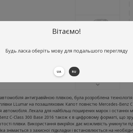
Вітаємо!
Будь ласка оберіть мову для подальшого перегляду
О
К
2
UA
RU
В
втомобіля антигравійною плівкою, була розроблена технологія 
ї плівки LLumar на позашляховик Капот повністю Mercedes-Benz C
 автомобіля. Лекала для найбільш поширених марок і останніх 
enz C-Class 300 Base 2016 також є в цифровому форматі, що зруч
тості плівки. Використання викрійок дає можливість уникнути пі
а знімається з захисної підкладки і встановлюється на необхідн