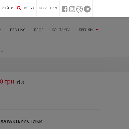
УВIЙТИ
ПОШУК
МОВА UA
И
ПРО НАС
БЛОГ
КОНТАКТИ
БРЕНДИ
mar
0
грн.
($0)
ХАРАКТЕРИСТИКИ