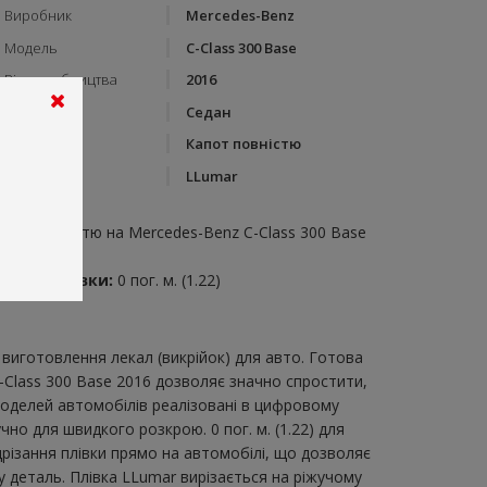
Виробник
Mercedes-Benz
Модель
C-Class 300 Base
Рік виробництва
2016
Тип кузову
Седан
Категорія
Капот повністю
Бренд
LLumar
пис:
апот повністю на Mercedes-Benz C-Class 300 Base
016
итрата плівки:
0 пог. м. (1.22)
виготовлення лекал (викрійок) для авто. Готова
-Class 300 Base 2016 дозволяє значно спростити,
моделей автомобілів реалізовані в цифровому
но для швидкого розкрою. 0 пог. м. (1.22) для
дрізання плівки прямо на автомобілі, що дозволяє
у деталь. Плівка LLumar вирізається на ріжучому