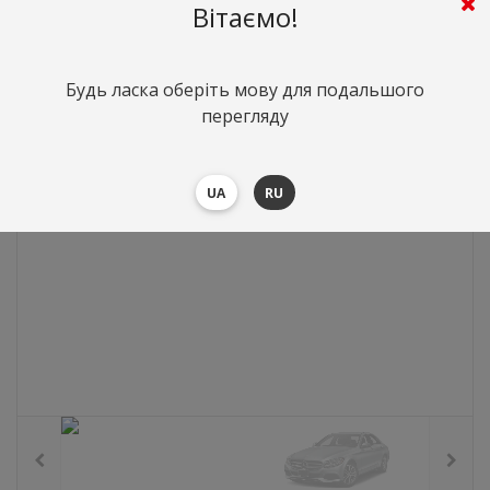
Вітаємо!
0
грн.
Вартість:
($0)
Будь ласка оберіть мову для подальшого
перегляду
UA
RU