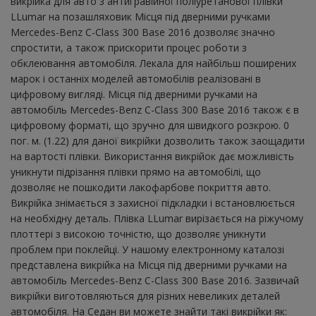
викрійка для авто з антигравійної поліуретанової плівки
LLumar на позашляховик Місця під дверними ручками
Mercedes-Benz C-Class 300 Base 2016 дозволяє значно
спростити, а також прискорити процес роботи з
обклеювання автомобіля. Лекала для найбільш поширених
марок і останніх моделей автомобілів реалізовані в
цифровому вигляді. Місця під дверними ручками на
автомобіль Mercedes-Benz C-Class 300 Base 2016 також є в
цифровому форматі, що зручно для швидкого розкрою. 0
пог. м. (1.22) для даної викрійки дозволить також заощадити
на вартості плівки. Використання викрійок дає можливість
уникнути підрізання плівки прямо на автомобілі, що
дозволяє не пошкодити лакофарбове покриття авто.
Викрійка знімається з захисної підкладки і встановлюється
на необхідну деталь. Плівка LLumar вирізається на ріжучому
плоттері з високою точністю, що дозволяє уникнути
проблем при поклейці. У нашому електронному каталозі
представлена ​​викрійка на Місця під дверними ручками на
автомобіль Mercedes-Benz C-Class 300 Base 2016. Зазвичай
викрійки виготовляються для різних невеликих деталей
автомобіля. На Седан ви можете знайти такі викрійки як: