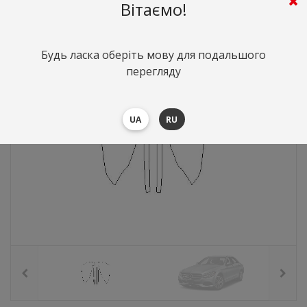
383
грн.
Вартість:
($8.33)
Вітаємо!
Будь ласка оберіть мову для подальшого
перегляду
UA
RU