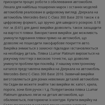
прискорити процес роботи з обклеювання автомобіля.
Лекала для найбільш поширених марок і останніх моделей
автомобілів реалізовані в цифровому вигляді. Дзеркала на
автомобіль Mercedes-Benz C-Class 300 Base 2016 також є в
цифровому форматі, що зручно для швидкого розкрою. 0.18
пог. м. (0.61) для даної викрійки дозволить також заощадити
на вартості плівки. Використання викрійок дає можливість
уникнути підрізання плівки прямо на автомобілі, що
дозволяє не пошкодити лакофарбове покриття авто.
Викрійка знімається з захисної підкладки і встановлюється
на необхідну деталь. Плівка LLumar Platinum вирізається на
ріжучому плоттері з високою точністю, що дозволяє
уникнути проблем при поклейці. У нашому електронному
каталозі представлена ​​викрійка на Дзеркала на автомобіль
Mercedes-Benz C-Class 300 Base 2016. Зазвичай викрійки
виготовляються для різних невеликих деталей автомобіля.
На Седан ви можете знайти такі викрійки як: капот, крила,
пороги, зони біля ручок і т.д. Поліуретанова плівка LLumar
Platinum ідеально лягає на деталі автомобіля, що
обклеюються, повторюючи їх контури. Купити викрійку на
Седан ви можете в каталозі лекал нашого інтернет-