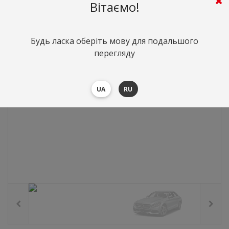
882
грн.
Вартість:
($19.2)
Вітаємо!
Будь ласка оберіть мову для подальшого
перегляду
UA
RU