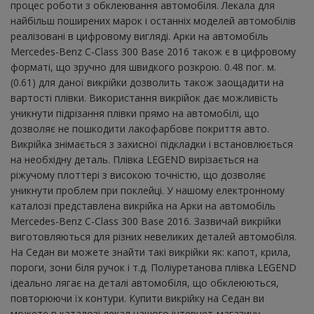
процес роботи з обклеювання автомобіля. Лекала для
найбільш поширених марок і останніх моделей автомобілів
реалізовані в цифровому вигляді. Арки на автомобіль
Mercedes-Benz C-Class 300 Base 2016 також є в цифровому
форматі, що зручно для швидкого розкрою. 0.48 пог. м.
(0.61) для даної викрійки дозволить також заощадити на
вартості плівки. Використання викрійок дає можливість
уникнути підрізання плівки прямо на автомобілі, що
дозволяє не пошкодити лакофарбове покриття авто.
Викрійка знімається з захисної підкладки і встановлюється
на необхідну деталь. Плівка LEGEND вирізається на
ріжучому плоттері з високою точністю, що дозволяє
уникнути проблем при поклейці. У нашому електронному
каталозі представлена ​​викрійка на Арки на автомобіль
Mercedes-Benz C-Class 300 Base 2016. Зазвичай викрійки
виготовляються для різних невеликих деталей автомобіля.
На Седан ви можете знайти такі викрійки як: капот, крила,
пороги, зони біля ручок і т.д. Поліуретанова плівка LEGEND
ідеально лягає на деталі автомобіля, що обклеюються,
повторюючи їх контури. Купити викрійку на Седан ви
можете в каталозі лекал нашого інтернет-магазину