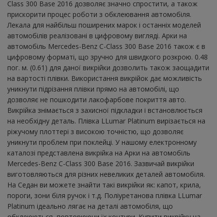
Class 300 Base 2016 дозволяє значно спростити, а також
прискорити процес роботи з обклеювання автомобіля.
Лекала для найбільш поширених марок і останніх моделей
автомобілів реалізовані в цифровому вигляді. Арки на
автомобіль Mercedes-Benz C-Class 300 Base 2016 також є в
цифровому форматі, що зручно для швидкого розкрою. 0.48
пог. м. (0.61) для даної викрійки дозволить також заощадити
на вартості плівки. Використання викрійок дає можливість
уникнути підрізання плівки прямо на автомобілі, що
дозволяє не пошкодити лакофарбове покриття авто.
Викрійка знімається з захисної підкладки і встановлюється
на необхідну деталь. Плівка LLumar Platinum вирізається на
ріжучому плоттері з високою точністю, що дозволяє
уникнути проблем при поклейці. У нашому електронному
каталозі представлена ​​викрійка на Арки на автомобіль
Mercedes-Benz C-Class 300 Base 2016. Зазвичай викрійки
виготовляються для різних невеликих деталей автомобіля.
На Седан ви можете знайти такі викрійки як: капот, крила,
пороги, зони біля ручок і т.д. Поліуретанова плівка LLumar
Platinum ідеально лягає на деталі автомобіля, що
обклеюються, повторюючи їх контури. Купити викрійку на