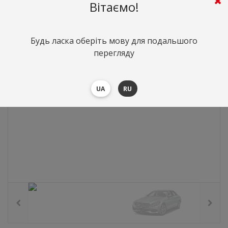
1021
грн.
Вартість:
($22.21)
Вітаємо!
Будь ласка оберіть мову для подальшого
перегляду
UA
RU