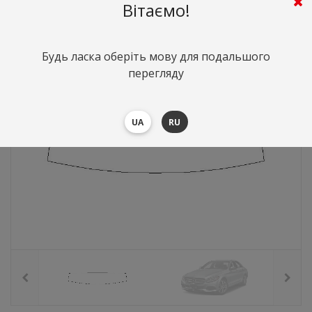
793
грн.
Вартість:
($17.28)
Вітаємо!
Будь ласка оберіть мову для подальшого
перегляду
UA
RU