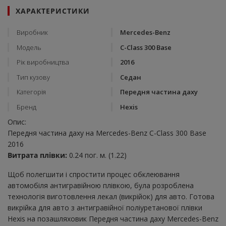
ХАРАКТЕРИСТИКИ
Виробник
Mercedes-Benz
Модель
C-Class 300 Base
Рік виробництва
2016
Тип кузову
Седан
Категорія
Передня частина даху
Бренд
Hexis
Опис:
Передня частина даху на Mercedes-Benz C-Class 300 Base
2016
Витрата плівки:
0.24 пог. м. (1.22)
Щоб полегшити і спростити процес обклеювання
автомобіля антигравійною плівкою, була розроблена
технологія виготовлення лекал (викрійок) для авто. Готова
викрійка для авто з антигравійної поліуретанової плівки
Hexis на позашляховик Передня частина даху Mercedes-Benz