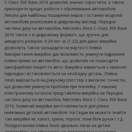
C-Class 300 Base 2016 дозволяє значно спростити, а також
прискорити процес роботи з обклеювання автомобіля.
Лекала для найбільш поширених марок і останніх моделей
автомобілів реалізовані в цифровому вигляді. Передня
частина даху на автомобіль Mercedes-Benz C-Class 300 Base
2016 також є в цифровому форматі, що зручно для
швидкого розкрою. 0.24 пог. м. (1.22) для даної викрійки
дозволить також заощадити на вартості плівки.
Використання викрійок дає можливість уникнути підрізання
плівки прямо на автомобілі, що дозволяє не пошкодити
лакофарбове покриття авто. Викрійка знімається з захисної
підкладки і встановлюється на необхідну деталь. Плівка
Hexis вирізається на ріжучому плоттері з високою точністю,
що дозволяє уникнути проблем при поклейці. У нашому
електронному каталозі представлена ​​викрійка на Передня
частина даху на автомобіль Mercedes-Benz C-Class 300 Base
2016. Зазвичай викрійки виготовляються для різних
невеликих деталей автомобіля. На Седан ви можете знайти
такі викрійки як: капот, крила, пороги, зони біля ручок і т.д.
Поліуретанова плівка Hexis ідеально лягає на деталі
автомобіля, що обклеюються, повторюючи їх контури.