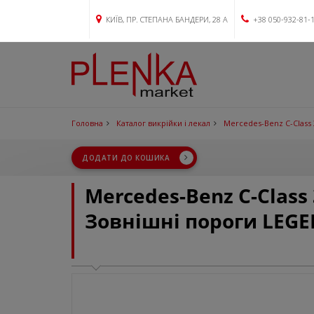
КИЇВ, ПР. СТЕПАНА БАНДЕРИ, 28 А
+38 050-932-81-
Головна
Каталог викрійки і лекал
Mercedes-Benz C-Class 
ДОДАТИ ДО КОШИКА
Mercedes-Benz C-Class
Зовнішні пороги LEG