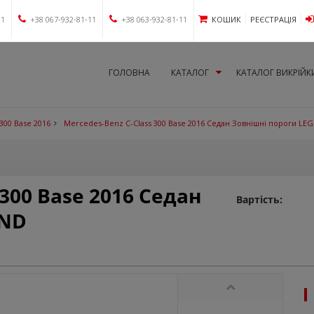
11
+38 067-932-81-11
+38 063-932-81-11
КОШИК
РЕЄСТРАЦІЯ
ГОЛОВНА
КАТАЛОГ
КАТАЛОГ ВИКРІЙК
300 Base 2016
Mercedes-Benz C-Class 300 Base 2016 Седан Зовнішні пороги LE
 300 Base 2016 Седан
Вартість:
END