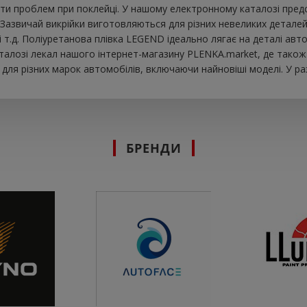
ти проблем при поклейці. У нашому електронному каталозі предста
 Зазвичай викрійки виготовляються для різних невеликих детале
ок і т.д. Поліуретанова плівка LEGEND ідеально лягає на деталі 
аталозі лекал нашого інтернет-магазину PLENKA.market, де також 
ля різних марок автомобілів, включаючи найновіші моделі. У раз
БРЕНДИ