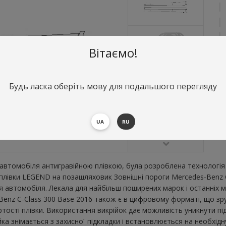
Вітаємо!
Будь ласка оберіть мову для подальшого перегляду
О
З
2
UA
RU
В
втомобіля антигравійною плівкою, була розроблена технологія 
ї плівки LEGEND на позашляховик Зовнішні пороги Mercedes-Benz 
 автомобіля. Лекала для найбільш поширених марок і останніх 
Benz C-Class 300 Base 2016 також є в цифровому форматі, що зруч
тості плівки. Використання викрійок дає можливість уникнути пі
а знімається з захисної підкладки і встановлюється на необхідн