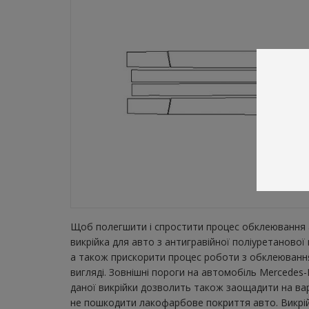
Щоб полегшити і спростити процес обклеювання а
викрійка для авто з антигравійної поліуретаново
а також прискорити процес роботи з обклеювання
вигляді. Зовнішні пороги на автомобіль Mercedes-
даної викрійки дозволить також заощадити на вар
не пошкодити лакофарбове покриття авто. Викрійк