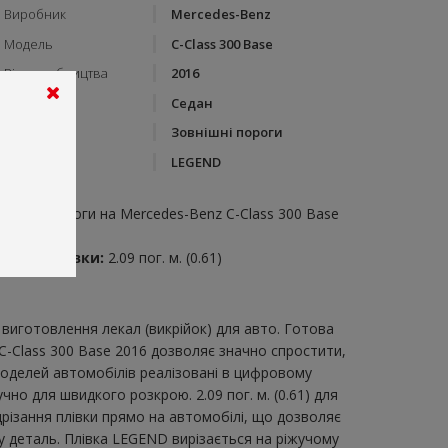
Виробник
Mercedes-Benz
Модель
C-Class 300 Base
Рік виробництва
2016
Тип кузову
Седан
Категорія
Зовнішні пороги
Бренд
LEGEND
пис:
овнішні пороги на Mercedes-Benz C-Class 300 Base
016
итрата плівки:
2.09 пог. м. (0.61)
виготовлення лекал (викрійок) для авто. Готова
C-Class 300 Base 2016 дозволяє значно спростити,
моделей автомобілів реалізовані в цифровому
но для швидкого розкрою. 2.09 пог. м. (0.61) для
дрізання плівки прямо на автомобілі, що дозволяє
у деталь. Плівка LEGEND вирізається на ріжучому