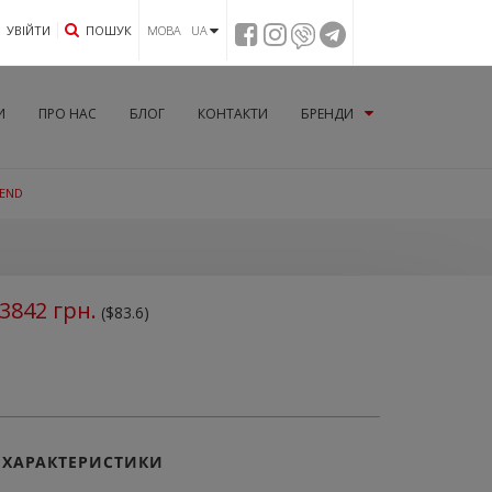
УВIЙТИ
ПОШУК
МОВА UA
И
ПРО НАС
БЛОГ
КОНТАКТИ
БРЕНДИ
GEND
3842
грн.
($83.6)
ХАРАКТЕРИСТИКИ