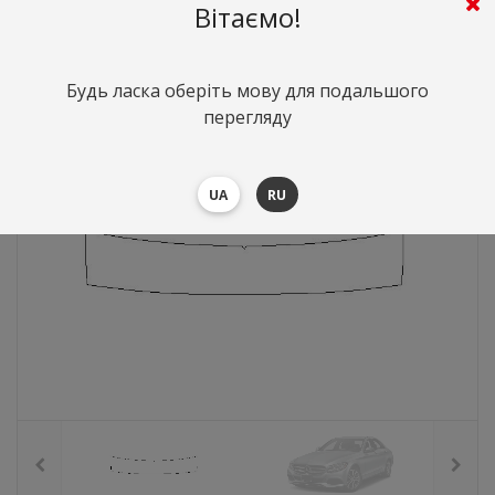
Вітаємо!
742
грн.
Вартість:
($16.14)
Будь ласка оберіть мову для подальшого
перегляду
UA
RU