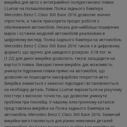
викрійка для авто з антигравійної поліуретанової плівки
LLumar на позашляховик Полка заднього бампера
Mercedes-Benz C-Class 300 Base 2016 дозволяє значно
спростити, а також прискорити процес роботи з
обклеювання автомобіля. Лекала для найбільш поширених
марок і останніх моделей автомобілів реалізовані в
цифровому вигляді. Полка заднього бампера на автомобіль
Mercedes-Benz C-Class 300 Base 2016 також є в цифровому
форматі, що зручно для швидкого розкрою. 0.18 пог. м.
(1.22) для даної викрійки дозволить також заощадити на
вартості плівки. Використання викрійок дає можливість
уникнути підрізання плівки прямо на автомобілі, що
дозволяє не пошкодити лакофарбове покриття авто.
Викрійка знімається з захисної підкладки і встановлюється
на необхідну деталь. Плівка LLumar вирізається на ріжучому
плоттері з високою точністю, що дозволяє уникнути
проблем при поклейці. У нашому електронному каталозі
представлена ​​викрійка на Полка заднього бампера на
автомобіль Mercedes-Benz C-Class 300 Base 2016. Зазвичай
викрійки виготовляються для різних невеликих деталей
автомобіля. На Седан ви можете знайти такі викрійки як: