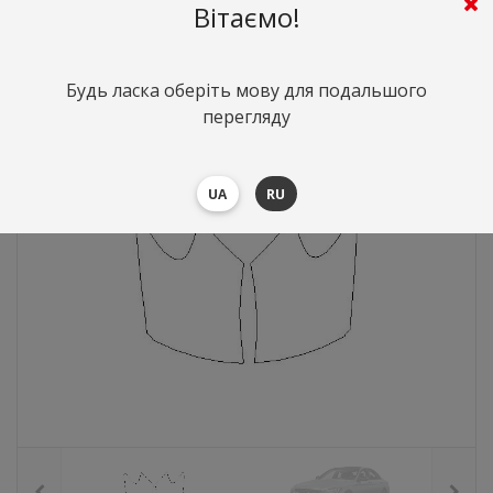
Вітаємо!
598
грн.
Вартість:
($13)
Будь ласка оберіть мову для подальшого
перегляду
UA
RU