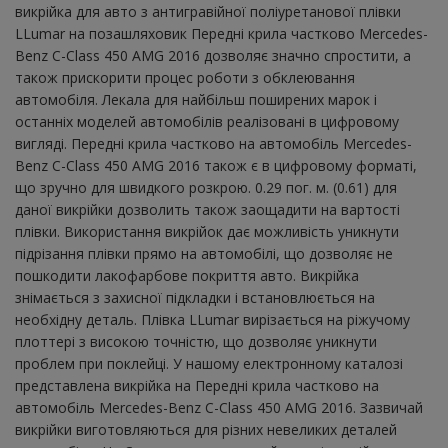
викрійка для авто з антигравійної поліуретанової плівки
LLumar на позашляховик Передні крила частково Mercedes-
Benz C-Class 450 AMG 2016 дозволяє значно спростити, а
також прискорити процес роботи з обклеювання
автомобіля. Лекала для найбільш поширених марок і
останніх моделей автомобілів реалізовані в цифровому
вигляді. Передні крила частково на автомобіль Mercedes-
Benz C-Class 450 AMG 2016 також є в цифровому форматі,
що зручно для швидкого розкрою. 0.29 пог. м. (0.61) для
даної викрійки дозволить також заощадити на вартості
плівки. Використання викрійок дає можливість уникнути
підрізання плівки прямо на автомобілі, що дозволяє не
пошкодити лакофарбове покриття авто. Викрійка
знімається з захисної підкладки і встановлюється на
необхідну деталь. Плівка LLumar вирізається на ріжучому
плоттері з високою точністю, що дозволяє уникнути
проблем при поклейці. У нашому електронному каталозі
представлена ​​викрійка на Передні крила частково на
автомобіль Mercedes-Benz C-Class 450 AMG 2016. Зазвичай
викрійки виготовляються для різних невеликих деталей