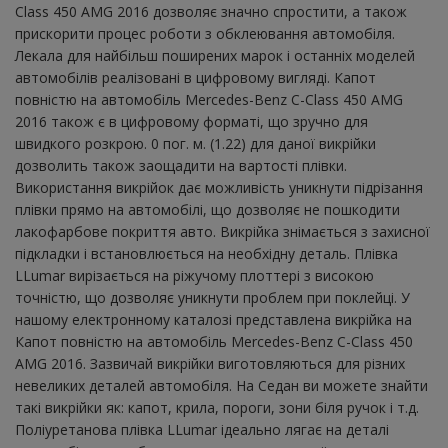
Class 450 AMG 2016 дозволяє значно спростити, а також
прискорити процес роботи з обклеювання автомобіля.
Лекала для найбільш поширених марок і останніх моделей
автомобілів реалізовані в цифровому вигляді. Капот
повністю на автомобіль Mercedes-Benz C-Class 450 AMG
2016 також є в цифровому форматі, що зручно для
швидкого розкрою. 0 пог. м. (1.22) для даної викрійки
дозволить також заощадити на вартості плівки.
Використання викрійок дає можливість уникнути підрізання
плівки прямо на автомобілі, що дозволяє не пошкодити
лакофарбове покриття авто. Викрійка знімається з захисної
підкладки і встановлюється на необхідну деталь. Плівка
LLumar вирізається на ріжучому плоттері з високою
точністю, що дозволяє уникнути проблем при поклейці. У
нашому електронному каталозі представлена ​​викрійка на
Капот повністю на автомобіль Mercedes-Benz C-Class 450
AMG 2016. Зазвичай викрійки виготовляються для різних
невеликих деталей автомобіля. На Седан ви можете знайти
такі викрійки як: капот, крила, пороги, зони біля ручок і т.д.
Поліуретанова плівка LLumar ідеально лягає на деталі