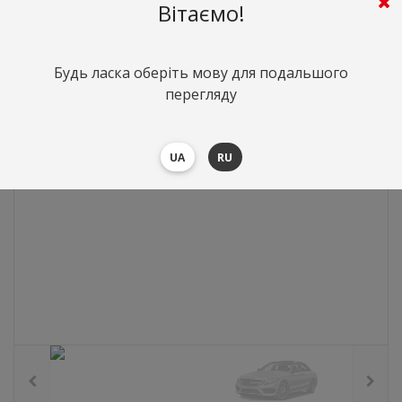
Вітаємо!
0
грн.
Вартість:
($0)
Будь ласка оберіть мову для подальшого
перегляду
UA
RU