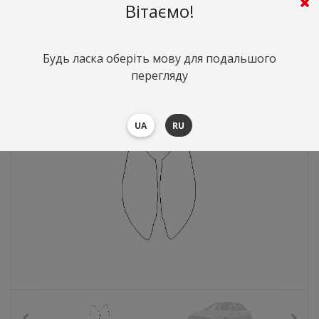
Вітаємо!
936
грн.
Вартість:
($20.36)
Будь ласка оберіть мову для подальшого
перегляду
UA
RU