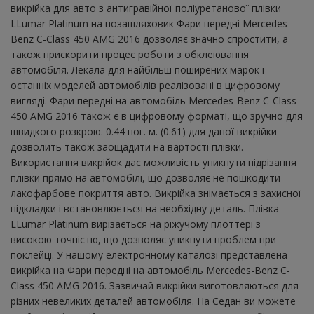
викрійка для авто з антигравійної поліуретанової плівки
LLumar Platinum на позашляховик Фари передні Mercedes-
Benz C-Class 450 AMG 2016 дозволяє значно спростити, а
також прискорити процес роботи з обклеювання
автомобіля. Лекала для найбільш поширених марок і
останніх моделей автомобілів реалізовані в цифровому
вигляді. Фари передні на автомобіль Mercedes-Benz C-Class
450 AMG 2016 також є в цифровому форматі, що зручно для
швидкого розкрою. 0.44 пог. м. (0.61) для даної викрійки
дозволить також заощадити на вартості плівки.
Використання викрійок дає можливість уникнути підрізання
плівки прямо на автомобілі, що дозволяє не пошкодити
лакофарбове покриття авто. Викрійка знімається з захисної
підкладки і встановлюється на необхідну деталь. Плівка
LLumar Platinum вирізається на ріжучому плоттері з
високою точністю, що дозволяє уникнути проблем при
поклейці. У нашому електронному каталозі представлена ​​
викрійка на Фари передні на автомобіль Mercedes-Benz C-
Class 450 AMG 2016. Зазвичай викрійки виготовляються для
різних невеликих деталей автомобіля. На Седан ви можете