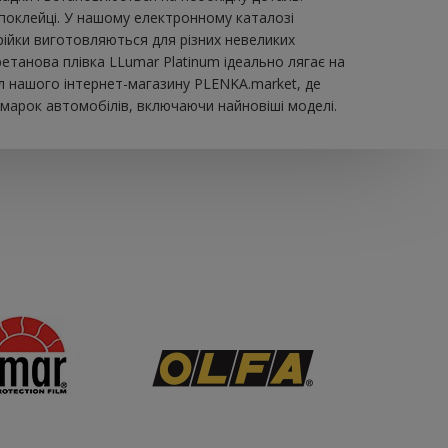
 поклейці. У нашому електронному каталозі
рійки виготовляються для різних невеликих
уретанова плівка LLumar Platinum ідеально лягає на
л нашого інтернет-магазину PLENKA.market, де
 марок автомобілів, включаючи найновіші моделі.