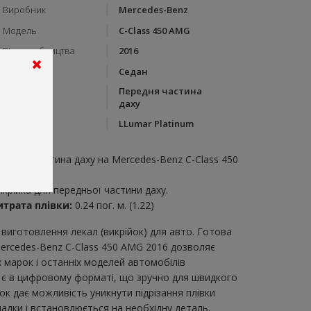
Виробник
Mercedes-Benz
Модель
C-Class 450 AMG
Рік виробництва
2016
Тип кузову
Седан
Передня частина
Категорія
даху
Бренд
LLumar Platinum
пис:
ередня частина даху на Mercedes-Benz C-Class 450
MG 2016
икрійка для передньої частини даху.
итрата плівки:
0.24 пог. м. (1.22)
виготовлення лекал (викрійок) для авто. Готова
Mercedes-Benz C-Class 450 AMG 2016 дозволяє
марок і останніх моделей автомобілів
ж є в цифровому форматі, що зручно для швидкого
йок дає можливість уникнути підрізання плівки
адки і встановлюється на необхідну деталь.