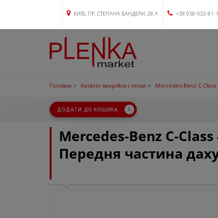
КИЇВ, ПР. СТЕПАНА БАНДЕРИ, 28 А
+38 050-932-81-
Головна
Каталог викрійки і лекал
Mercedes-Benz C-Class
ДОДАТИ ДО КОШИКА
Mercedes-Benz C-Class
Передня частина даху