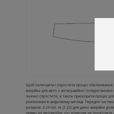
Щоб полегшити і спростити процес обклеювання а
викрійка для авто з антигравійної поліуретаново
значно спростити, а також прискорити процес ро
реалізовані в цифровому вигляді. Передня части
розкрою. 0.24 пог. м. (1.22) для даної викрійки д
прямо на автомобілі, що дозволяє не пошкодити л