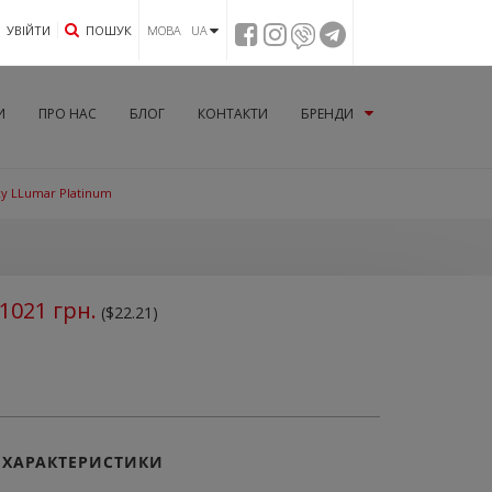
УВIЙТИ
ПОШУК
МОВА UA
И
ПРО НАС
БЛОГ
КОНТАКТИ
БРЕНДИ
ху LLumar Platinum
1021
грн.
($22.21)
ХАРАКТЕРИСТИКИ