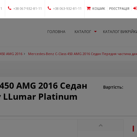
11
+38 067-932-81-11
+38 063-932-81-11
КОШИК
РЕЄСТРАЦІЯ
ГОЛОВНА
КАТАЛОГ
КАТАЛОГ ВИКРІЙК
 450 AMG 2016
Mercedes-Benz C-Class 450 AMG 2016 Седан Передня частина да
 450 AMG 2016 Седан
Вартість:
 LLumar Platinum