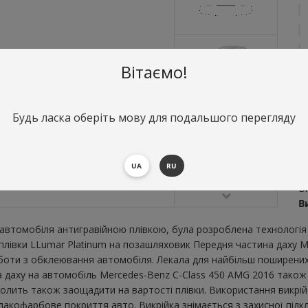
Вітаємо!
Будь ласка оберіть мову для подальшого перегляду
О
П
UA
RU
A
В
В
втомобіля антигравійною плівкою, була розроблена технологія 
ї плівки LLumar Platinum на позашляховик Передня частина даху 
боти з обклеювання автомобіля. Лекала для найбільш поширених 
на даху на автомобіль Mercedes-Benz C-Class 450 AMG 2016 тако
озволить також заощадити на вартості плівки. Використання викрі
акофарбове покриття авто. Викрійка знімається з захисної підкл