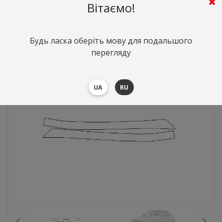
Вітаємо!
766
грн.
Вартість:
($16.66)
Будь ласка оберіть мову для подальшого
перегляду
UA
RU