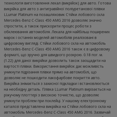
технологія виготовлення лекал (викрійок) для авто. Готова
викрійка для авто з антигравійної поліуретанової плівки
LLumar Platinum на позашляховик Стійки лобового скла
Mercedes-Benz C-Class 450 AMG 2016 дозволяє значно
спростити, а також прискорити процес роботи з
обклеювання автомобіля. Лекала для найбільш поширених
марок і останніх моделей автомобілів реалізовані в
цифровому вигляді. Стійки лобового скла на автомобіль
Mercedes-Benz C-Class 450 AMG 2016 також є в цифровому
форматі, що зручно для швидкого розкрою. 0.18 пог. м.
(1.22) для даної викрійки дозволить також заощадити на
вартості плівки. Використання викрійок дає можливість
уникнути підрізання плівки прямо на автомобілі, що
дозволяє не пошкодити лакофарбове покриття авто.
Викрійка знімається з захисної підкладки і встановлюється
на необхідну деталь. Плівка LLumar Platinum вирізається на
ріжучому плоттері з високою точністю, що дозволяє
уникнути проблем при поклейці. У нашому електронному
каталозі представлена ​​викрійка на Стійки лобового скла на
автомобіль Mercedes-Benz C-Class 450 AMG 2016. Зазвичай