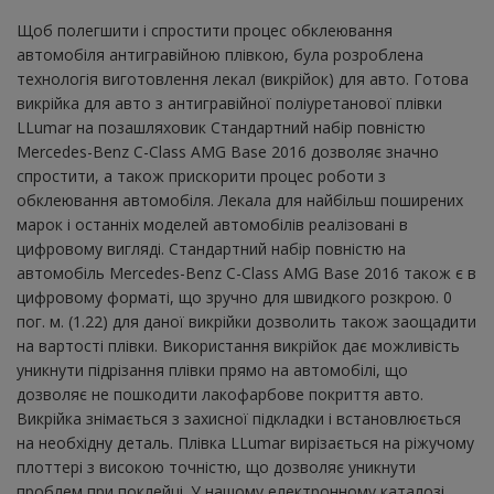
Щоб полегшити і спростити процес обклеювання
автомобіля антигравійною плівкою, була розроблена
технологія виготовлення лекал (викрійок) для авто. Готова
викрійка для авто з антигравійної поліуретанової плівки
LLumar на позашляховик Стандартний набір повністю
Mercedes-Benz C-Class AMG Base 2016 дозволяє значно
спростити, а також прискорити процес роботи з
обклеювання автомобіля. Лекала для найбільш поширених
марок і останніх моделей автомобілів реалізовані в
цифровому вигляді. Стандартний набір повністю на
автомобіль Mercedes-Benz C-Class AMG Base 2016 також є в
цифровому форматі, що зручно для швидкого розкрою. 0
пог. м. (1.22) для даної викрійки дозволить також заощадити
на вартості плівки. Використання викрійок дає можливість
уникнути підрізання плівки прямо на автомобілі, що
дозволяє не пошкодити лакофарбове покриття авто.
Викрійка знімається з захисної підкладки і встановлюється
на необхідну деталь. Плівка LLumar вирізається на ріжучому
плоттері з високою точністю, що дозволяє уникнути
проблем при поклейці. У нашому електронному каталозі