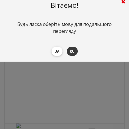
LLumar
Вітаємо!
0
грн.
Вартість:
($0)
Будь ласка оберіть мову для подальшого
перегляду
UA
RU