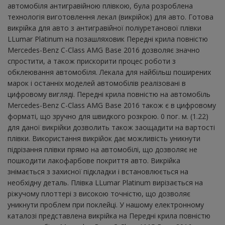
автомобіля антигравійною плівкою, була розроблена
технологія виготовлення лекал (викрійок) для авто. Готова
викрійка для авто з антигравійної поліуретанової плівки
LLumar Platinum на позашляховик Передні крила повністю
Mercedes-Benz C-Class AMG Base 2016 дозволяє значно
спростити, а також прискорити процес роботи з
обклеювання автомобіля. Лекала для найбільш поширених
марок і останніх моделей автомобілів реалізовані в
цифровому вигляді. Передні крила повністю на автомобіль
Mercedes-Benz C-Class AMG Base 2016 також є в цифровому
форматі, що зручно для швидкого розкрою. 0 пог. м. (1.22)
для даної викрійки дозволить також заощадити на вартості
плівки. Використання викрійок дає можливість уникнути
підрізання плівки прямо на автомобілі, що дозволяє не
пошкодити лакофарбове покриття авто. Викрійка
знімається з захисної підкладки і встановлюється на
необхідну деталь. Плівка LLumar Platinum вирізається на
ріжучому плоттері з високою точністю, що дозволяє
уникнути проблем при поклейці. У нашому електронному
каталозі представлена ​​викрійка на Передні крила повністю