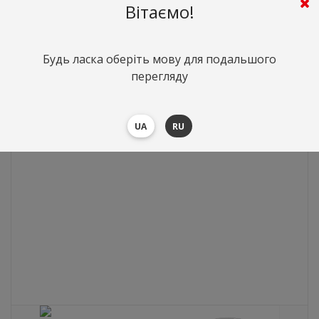
Platinum
Вітаємо!
0
грн.
Вартість:
($0)
Будь ласка оберіть мову для подальшого
перегляду
UA
RU