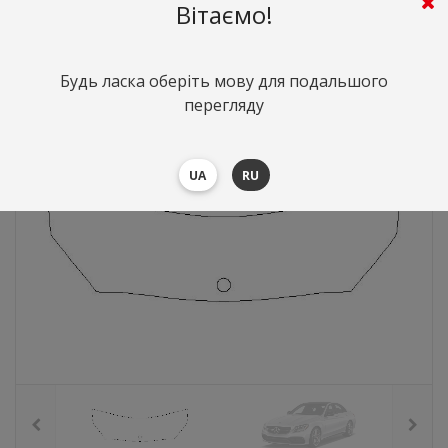
Вітаємо!
2697
грн.
Вартість:
($58.68)
Будь ласка оберіть мову для подальшого
перегляду
UA
RU