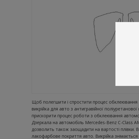
Щоб полегшити і спростити процес обклеювання а
викрійка для авто з антигравійної поліуретаново
прискорити процес роботи з обклеювання автомобі
Дзеркала на автомобіль Mercedes-Benz C-Class AM
дозволить також заощадити на вартості плівки. В
лакофарбове покриття авто. Викрійка знімається з