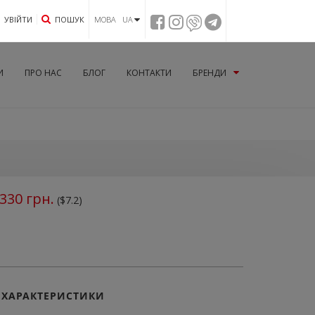
УВIЙТИ
ПОШУК
МОВА UA
И
ПРО НАС
БЛОГ
КОНТАКТИ
БРЕНДИ
330
грн.
($7.2)
ХАРАКТЕРИСТИКИ