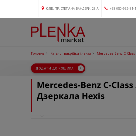
КИЇВ, ПР. СТЕПАНА БАНДЕРИ, 28 А
+38 050-932-81-
Головна
Каталог викрійки і лекал
Mercedes-Benz C-Class
ДОДАТИ ДО КОШИКА
Mercedes-Benz C-Class
Дзеркала Hexis