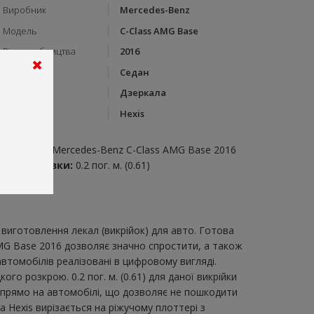
Виробник
Mercedes-Benz
Модель
C-Class AMG Base
Рік виробництва
2016
Тип кузову
Седан
Категорія
Дзеркала
Бренд
Hexis
пис:
зеркала на Mercedes-Benz C-Class AMG Base 2016
итрата плівки:
0.2 пог. м. (0.61)
виготовлення лекал (викрійок) для авто. Готова
AMG Base 2016 дозволяє значно спростити, а також
втомобілів реалізовані в цифровому вигляді.
 розкрою. 0.2 пог. м. (0.61) для даної викрійки
и прямо на автомобілі, що дозволяє не пошкодити
а Hexis вирізається на ріжучому плоттері з