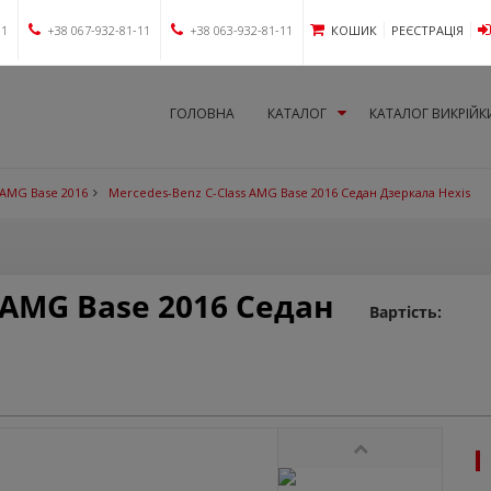
11
+38 067-932-81-11
+38 063-932-81-11
КОШИК
РЕЄСТРАЦІЯ
ГОЛОВНА
КАТАЛОГ
КАТАЛОГ ВИКРІЙК
 AMG Base 2016
Mercedes-Benz C-Class AMG Base 2016 Седан Дзеркала Hexis
 AMG Base 2016 Седан
Вартість: