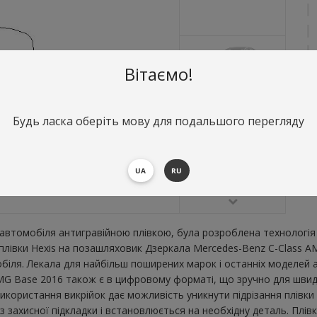
Вітаємо!
Будь ласка оберіть мову для подальшого перегляду
О
Д
В
UA
RU
втомобіля антигравійною плівкою, була розроблена технологія 
ї плівки Hexis на позашляховик Дзеркала Mercedes-Benz C-Class 
ля. Лекала для найбільш поширених марок і останніх моделей а
G Base 2016 також є в цифровому форматі, що зручно для швидкого
икористання викрійок дає можливість уникнути підрізання плівк
 захисної підкладки і встановлюється на необхідну деталь. Плівк