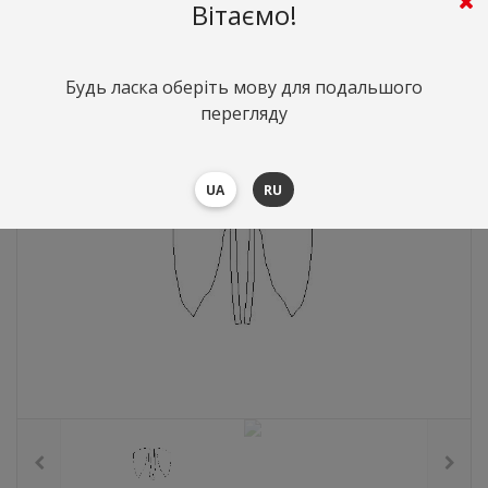
Вітаємо!
331
грн.
Вартість:
($7.2)
Будь ласка оберіть мову для подальшого
перегляду
UA
RU