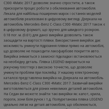
C300 4Matic 2017 дозволяє значно спростити, а також
прискорити процес роботи з обклеювання автомобіля.
Лекала для найбільш поширених марок і останніх моделей
автомобілів реалізовані в цифровому вигляді. Дзеркала на
автомобіль Mercedes-Benz C-Class C300 4Matic 2017 також є
в цифровому форматі, що зручно для швидкого розкрою.
0.18 пог. м. (0.61) для даної викрійки дозволить також
заощадити на вартості плівки. Використання викрійок дає
можливість уникнути підрізання плівки прямо на автомобілі,
що дозволяє не пошкодити лакофарбове покриття авто.
Викрійка знімається з захисної підкладки і встановлюється
на необхідну деталь. Плівка LEGEND вирізається на
ріжучому плоттері з високою точністю, що дозволяє
уникнути проблем при поклейці. У нашому електронному
каталозі представлена ​​викрійка на Дзеркала на автомобіль
Mercedes-Benz C-Class C300 4Matic 2017. Зазвичай викрійки
виготовляються для різних невеликих деталей автомобіля.
На Седан ви можете знайти такі викрійки як: капот, крила,
пороги, зони біля ручок і т.д. Поліуретанова плівка LEGEND
ідеально лягає на деталі автомобіля, що обклеюються,