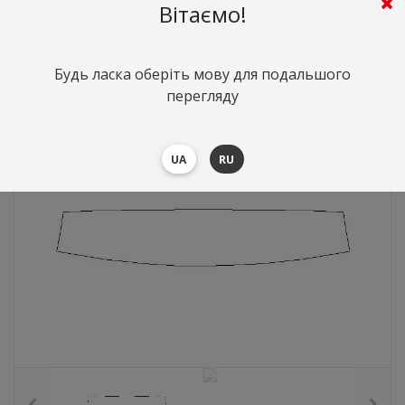
Вітаємо!
882
грн.
Вартість:
($19.2)
Будь ласка оберіть мову для подальшого
перегляду
UA
RU