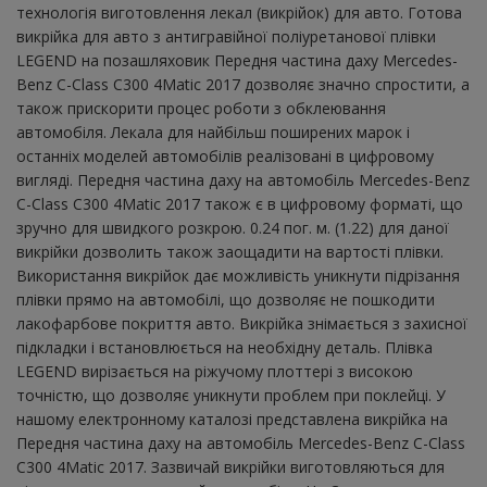
технологія виготовлення лекал (викрійок) для авто. Готова
викрійка для авто з антигравійної поліуретанової плівки
LEGEND на позашляховик Передня частина даху Mercedes-
Benz C-Class C300 4Matic 2017 дозволяє значно спростити, а
також прискорити процес роботи з обклеювання
автомобіля. Лекала для найбільш поширених марок і
останніх моделей автомобілів реалізовані в цифровому
вигляді. Передня частина даху на автомобіль Mercedes-Benz
C-Class C300 4Matic 2017 також є в цифровому форматі, що
зручно для швидкого розкрою. 0.24 пог. м. (1.22) для даної
викрійки дозволить також заощадити на вартості плівки.
Використання викрійок дає можливість уникнути підрізання
плівки прямо на автомобілі, що дозволяє не пошкодити
лакофарбове покриття авто. Викрійка знімається з захисної
підкладки і встановлюється на необхідну деталь. Плівка
LEGEND вирізається на ріжучому плоттері з високою
точністю, що дозволяє уникнути проблем при поклейці. У
нашому електронному каталозі представлена ​​викрійка на
Передня частина даху на автомобіль Mercedes-Benz C-Class
C300 4Matic 2017. Зазвичай викрійки виготовляються для