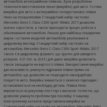
автомобіля антигравійною плівкою, була розроблена
технологія виготовлення лекал (викрійок) для авто. Готова
викрійка для авто з антигравійної поліуретанової плівки
Hexis на позашляховик Стандартний набір частково
Mercedes-Benz C-Class C300 Sport 4Matic 2017 дозволяє
значно спростити, а також прискорити процес роботи з
обклеювання автомобіля. Лекала для найбільш поширених
марок і останніх моделей автомобілів реалізовані в
цифровому вигляді. Стандартний набір частково на
автомобіль Mercedes-Benz C-Class C300 Sport 4Matic 2017
також є в цифровому форматі, що зручно для швидкого
розкрою. 4.21 пог. м. (0.61) для даної викрійки дозволить
також заощадити на вартості плівки. Використання викрійок
дає можливість уникнути підрізання плівки прямо на
автомобілі, що дозволяє не пошкодити лакофарбове
покриття авто. Викрійка знімається з захисної підкладки і
встановлюється на необхідну деталь. Плівка Hexis
вирізається на ріжучому плоттері з високою точністю, що
дозволяє уникнути проблем при поклейці. У нашому
електронному каталозі представлена ​​викрійка на
Стандартний набір частково на автомобіль Mercedes-Benz