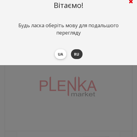
Hexis
Вітаємо!
6955
грн.
Вартість:
($151.56)
Будь ласка оберіть мову для подальшого
перегляду
UA
RU