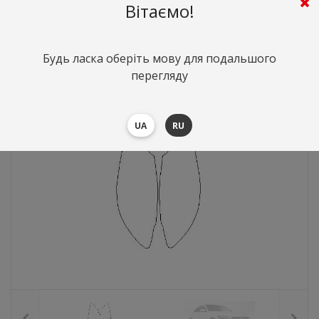
Вітаємо!
886
грн.
Вартість:
($19.28)
Будь ласка оберіть мову для подальшого
перегляду
UA
RU