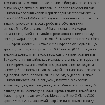
технологія виготовлення лекал (викрійок) для авто. Готова
викрійка для авто з антигравійної поліуретанової плівки
LLumar на позашляховик Фари передні Mercedes-Benz C-
Class C300 Sport 4Matic 2017 дозволяє значно спростити, а
також прискорити процес роботи з обклеювання
автомобіля. Лекала для найбільш поширених марок і
останніх моделей автомобілів реалізовані в цифровому
вигляді. Фари передні на автомобіль Mercedes-Benz C-Class
C300 Sport 4Matic 2017 також є в цифровому форматі, що
зручно для швидкого розкрою. 0.43 пог. м. (0.61) для даної
викрійки дозволить також заощадити на вартості плівки.
Використання викрійок дає можливість уникнути підрізання
плівки прямо на автомобілі, що дозволяє не пошкодити
лакофарбове покриття авто. Викрійка знімається з захисної
підкладки і встановлюється на необхідну деталь. Плівка
LLumar вирізається на ріжучому плоттері з високою
точністю, що дозволяє уникнути проблем при поклейці. У
нашому електронному каталозі представлена ​​викрійка на
Фари передні на автомобіль Mercedes-Benz C-Class C300
Sport 4Matic 2017. Зазвичай викрійки виготовляються для