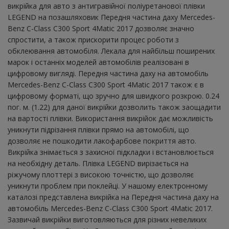
викрійка для авто з антигравійної поліуретанової плівки
LEGEND на позашляховик Передня частина даху Mercedes-
Benz C-Class C300 Sport 4Matic 2017 дозволяє значно
спростити, а також прискорити процес роботи з
обклеювання автомобіля. Лекала для найбільш поширених
марок і останніх моделей автомобілів реалізовані в
цифровому вигляді. Передня частина даху на автомобіль
Mercedes-Benz C-Class C300 Sport 4Matic 2017 також є в
цифровому форматі, що зручно для швидкого розкрою. 0.24
пог. м. (1.22) для даної викрійки дозволить також заощадити
на вартості плівки. Використання викрійок дає можливість
уникнути підрізання плівки прямо на автомобілі, що
дозволяє не пошкодити лакофарбове покриття авто.
Викрійка знімається з захисної підкладки і встановлюється
на необхідну деталь. Плівка LEGEND вирізається на
ріжучому плоттері з високою точністю, що дозволяє
уникнути проблем при поклейці. У нашому електронному
каталозі представлена ​​викрійка на Передня частина даху на
автомобіль Mercedes-Benz C-Class C300 Sport 4Matic 2017.
Зазвичай викрійки виготовляються для різних невеликих