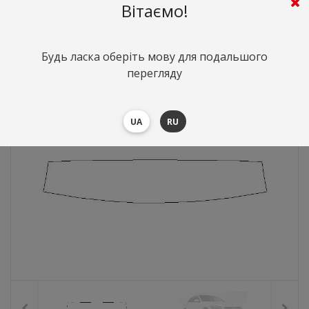
Вітаємо!
882
грн.
Вартість:
($19.2)
Будь ласка оберіть мову для подальшого
перегляду
UA
RU