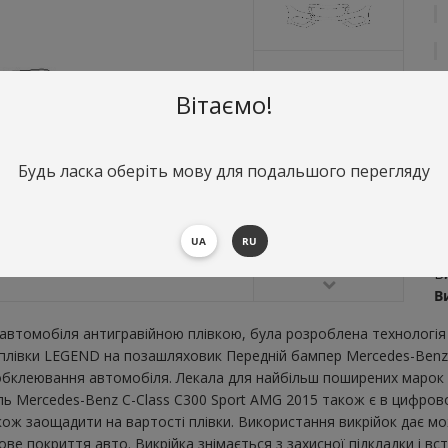
Вітаємо!
Будь ласка оберіть мову для подальшого перегляду
О
П
UA
RU
S
В
В
втомобіля антигравійною плівкою, була розроблена технологія 
ї плівки LEGEND на позашляховик Передній бампер Mercedes-Benz
бклеювання автомобіля. Лекала для найбільш поширених марок і
ль Mercedes-Benz C-Class C300 Sport AMG 2015 також є в цифро
також заощадити на вартості плівки. Використання викрійок дає м
е покриття авто. Викрійка знімається з захисної підкладки і в