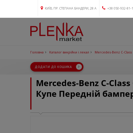
КИЇВ, ПР. СТЕПАНА БАНДЕРИ, 28 А
+38 050-932-81-
Головна
Каталог викрійки і лекал
Mercedes-Benz C-Class
ДОДАТИ ДО КОШИКА
Mercedes-Benz C-Class
Купе Передній бампе