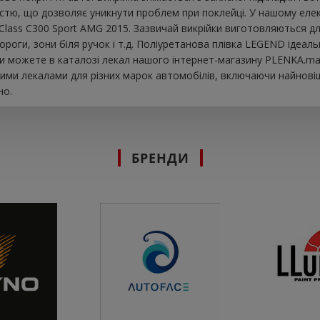
істю, що дозволяє уникнути проблем при поклейці. У нашому елек
lass C300 Sport AMG 2015. Зазвичай викрійки виготовляються дл
 пороги, зони біля ручок і т.д. Поліуретанова плівка LEGEND ідеа
ви можете в каталозі лекал нашого інтернет-магазину PLENKA.mar
ими лекалами для різних марок автомобілів, включаючи найновіш
но.
БРЕНДИ