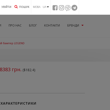
УВIЙТИ
ПОШУК
МОВА UA
И
ПРО НАС
БЛОГ
КОНТАКТИ
БРЕНДИ
ній бампер LEGEND
8383
грн.
($182.4)
ХАРАКТЕРИСТИКИ