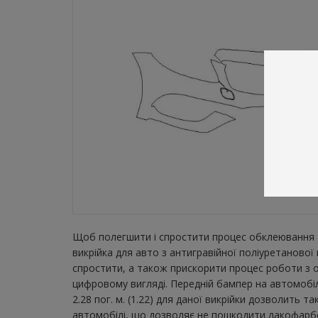
Щоб полегшити і спростити процес обклеювання а
викрійка для авто з антигравійної поліуретаново
спростити, а також прискорити процес роботи з о
цифровому вигляді. Передній бампер на автомобі
2.28 пог. м. (1.22) для даної викрійки дозволить 
автомобілі, що дозволяє не пошкодити лакофарбов