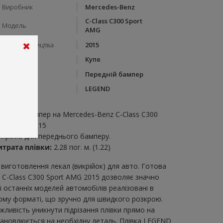
Виробник
Mercedes-Benz
C-Class C300 Sport
Модель
AMG
Рік виробництва
2015
Тип кузову
Купе
Категорія
Передній бампер
Бренд
LEGEND
пис:
ередній бампер на Mercedes-Benz C-Class C300
port AMG 2015
икрійка для переднього бамперу.
итрата плівки:
2.28 пог. м. (1.22)
виготовлення лекал (викрійок) для авто. Готова
 C-Class C300 Sport AMG 2015 дозволяє значно
 останніх моделей автомобілів реалізовані в
вому форматі, що зручно для швидкого розкрою.
ожливість уникнути підрізання плівки прямо на
становлюється на необхідну деталь. Плівка LEGEND