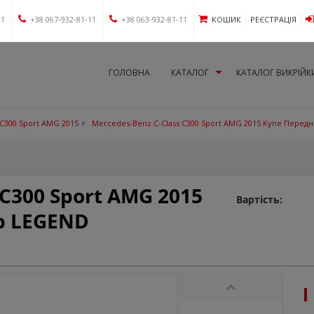
11
+38 067-932-81-11
+38 063-932-81-11
КОШИК
РЕЄСТРАЦІЯ
ГОЛОВНА
КАТАЛОГ
КАТАЛОГ ВИКРІЙК
 C300 Sport AMG 2015
Mercedes-Benz C-Class C300 Sport AMG 2015 Купе Перед
 C300 Sport AMG 2015
Вартість:
р LEGEND