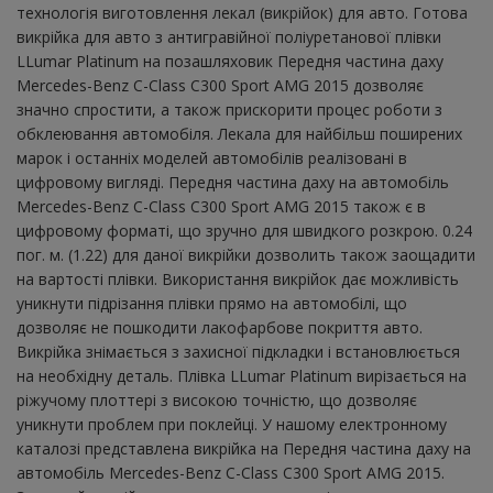
технологія виготовлення лекал (викрійок) для авто. Готова
викрійка для авто з антигравійної поліуретанової плівки
LLumar Platinum на позашляховик Передня частина даху
Mercedes-Benz C-Class C300 Sport AMG 2015 дозволяє
значно спростити, а також прискорити процес роботи з
обклеювання автомобіля. Лекала для найбільш поширених
марок і останніх моделей автомобілів реалізовані в
цифровому вигляді. Передня частина даху на автомобіль
Mercedes-Benz C-Class C300 Sport AMG 2015 також є в
цифровому форматі, що зручно для швидкого розкрою. 0.24
пог. м. (1.22) для даної викрійки дозволить також заощадити
на вартості плівки. Використання викрійок дає можливість
уникнути підрізання плівки прямо на автомобілі, що
дозволяє не пошкодити лакофарбове покриття авто.
Викрійка знімається з захисної підкладки і встановлюється
на необхідну деталь. Плівка LLumar Platinum вирізається на
ріжучому плоттері з високою точністю, що дозволяє
уникнути проблем при поклейці. У нашому електронному
каталозі представлена ​​викрійка на Передня частина даху на
автомобіль Mercedes-Benz C-Class C300 Sport AMG 2015.