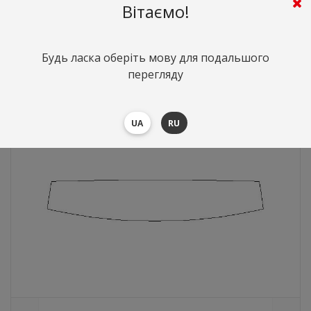
Platinum
Вітаємо!
1019
грн.
Вартість:
($22.21)
Будь ласка оберіть мову для подальшого
перегляду
UA
RU