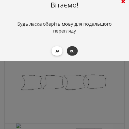
LLumar Platinum
Вітаємо!
255
грн.
Вартість:
($5.55)
Будь ласка оберіть мову для подальшого
перегляду
UA
RU