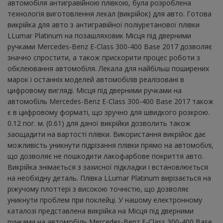
автомобіля антигравійною плівкою, була розроблена
технологія виготовлення лекал (викрійок) для авто. Готова
викрійка для авто з антигравійної поліуретанової плівки
LLumar Platinum на позашляховик Місця під дверними
ручками Mercedes-Benz E-Class 300-400 Base 2017 дозволяє
значно спростити, а також прискорити процес роботи з
обклеювання автомобіля. Лекала для найбільш поширених
марок і останніх моделей автомобілів реалізовані в
цифровому вигляді. Місця під дверними ручками на
автомобіль Mercedes-Benz E-Class 300-400 Base 2017 також
є в цифровому форматі, що зручно для швидкого розкрою.
0.12 пог. м. (0.61) для даної викрійки дозволить також
заощадити на вартості плівки. Використання викрійок дає
можливість уникнути підрізання плівки прямо на автомобілі,
що дозволяє не пошкодити лакофарбове покриття авто.
Викрійка знімається з захисної підкладки і встановлюється
на необхідну деталь. Плівка LLumar Platinum вирізається на
ріжучому плоттері з високою точністю, що дозволяє
уникнути проблем при поклейці. У нашому електронному
каталозі представлена ​​викрійка на Місця під дверними
ручками на автомобіль Mercedes-Benz E-Class 300-400 Base