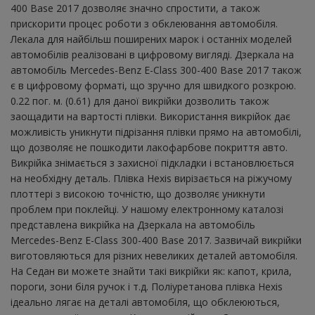
400 Base 2017 дозволяє значно спростити, а також
прискорити процес роботи з обклеювання автомобіля.
Лекала для найбільш поширених марок і останніх моделей
автомобілів реалізовані в цифровому вигляді. Дзеркала на
автомобіль Mercedes-Benz E-Class 300-400 Base 2017 також
є в цифровому форматі, що зручно для швидкого розкрою.
0.22 пог. м. (0.61) для даної викрійки дозволить також
заощадити на вартості плівки. Використання викрійок дає
можливість уникнути підрізання плівки прямо на автомобілі,
що дозволяє не пошкодити лакофарбове покриття авто.
Викрійка знімається з захисної підкладки і встановлюється
на необхідну деталь. Плівка Hexis вирізається на ріжучому
плоттері з високою точністю, що дозволяє уникнути
проблем при поклейці. У нашому електронному каталозі
представлена ​​викрійка на Дзеркала на автомобіль
Mercedes-Benz E-Class 300-400 Base 2017. Зазвичай викрійки
виготовляються для різних невеликих деталей автомобіля.
На Седан ви можете знайти такі викрійки як: капот, крила,
пороги, зони біля ручок і т.д. Поліуретанова плівка Hexis
ідеально лягає на деталі автомобіля, що обклеюються,