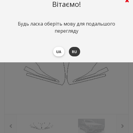
Вітаємо!
364
грн.
Вартість:
($7.92)
Будь ласка оберіть мову для подальшого
перегляду
UA
RU