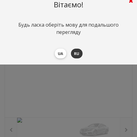
Вітаємо!
0
грн.
Вартість:
($0)
Будь ласка оберіть мову для подальшого
перегляду
UA
RU