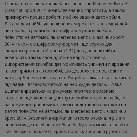
LLumar на позашляховик Капот повністю Mercedes-Benz E-
Class 400 Sport 2014 дозволяє значно спростити, а також
прискорити процес роботи з обклеювання автомобіля.
Лекала для найбільш поширених марок і останніх моделей
автомобілів реалізовані в цифровому вигляді. Капот
повністю на автомобіль Mercedes-Benz E-Class 400 Sport
2014 також є в цифровому форматі, що зручно для
швидкого розкрою. 0 пог. м. (1.22) для даної викрійки
дозволить також заощадити на вартості плівки.
Використання викрійок дає можливість уникнути підрізання
плівки прямо на автомобілі, що дозволяє не пошкодити
лакофарбове покриття авто. Викрійка знімається з захисної
підкладки і встановлюється на необхідну деталь. Плівка
LLumar вирізається на ріжучому плоттері з високою
точністю, що дозволяє уникнути проблем при поклейці. У
нашому електронному каталозі представлена ​​викрійка на
Капот повністю на автомобіль Mercedes-Benz E-Class 400
Sport 2014. Зазвичай викрійки виготовляються для різних
невеликих деталей автомобіля. На Купе ви можете знайти
такі викрійки як: капот, крила, пороги, зони біля ручок і т.д.