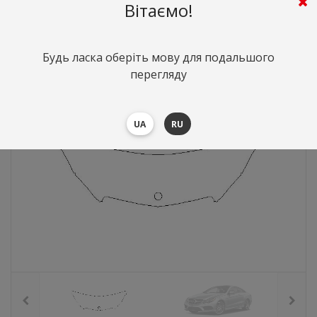
Вітаємо!
3339
грн.
Вартість:
($72.64)
Будь ласка оберіть мову для подальшого
перегляду
UA
RU