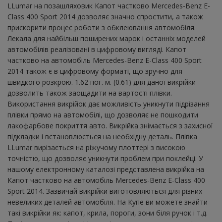
LLumar на позашляховик Капот частково Mercedes-Benz E-
Class 400 Sport 2014 дозволяє значно спростити, а також
прискорити процес роботи з обклеювання автомобіля.
Лекала для найбільш поширених марок і останніх моделей
автомобілів реалізовані в цифровому вигляді. Капот
частково на автомобіль Mercedes-Benz E-Class 400 Sport
2014 також є в цифровому форматі, що зручно для
швидкого розкрою. 1.62 пог. м. (0.61) для даної викрійки
дозволить також заощадити на вартості плівки.
Використання викрійок дає можливість уникнути підрізання
плівки прямо на автомобілі, що дозволяє не пошкодити
лакофарбове покриття авто. Викрійка знімається з захисної
підкладки і встановлюється на необхідну деталь. Плівка
LLumar вирізається на ріжучому плоттері з високою
точністю, що дозволяє уникнути проблем при поклейці. У
нашому електронному каталозі представлена ​​викрійка на
Капот частково на автомобіль Mercedes-Benz E-Class 400
Sport 2014. Зазвичай викрійки виготовляються для різних
невеликих деталей автомобіля. На Купе ви можете знайти
такі викрійки як: капот, крила, пороги, зони біля ручок і т.д.