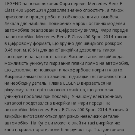
LEGEND на позашляховик Фари передні Mercedes-Benz E-
Class 400 Sport 2014 дозволяє значно спростити, а також
прискорити процес роботи з обклеювання автомобіля.
Лекала для найбільш поширених марок і останніх моделей
автомобілів реалізовані в цифровому вигляді. Фари передні
на автомобіль Mercedes-Benz E-Class 400 Sport 2014 також є
в цифровому форматі, що зручно для швидкого розкрою.
0.46 пог. м. (0.61) для даної викрійки дозволить також
заощадити на вартості плівки. Використання викрійок дає
можливість уникнути підрізання плівки прямо на автомобілі,
що дозволяє не пошкодити лакофарбове покриття авто.
Викрійка знімається з захисної підкладки і встановлюється
на необхідну деталь. Плівка LEGEND вирізається на
ріжучому плоттері з високою точністю, що дозволяє
уникнути проблем при поклейці. У нашому електронному
каталозі представлена ​​викрійка на Фари передні на
автомобіль Mercedes-Benz E-Class 400 Sport 2014. Зазвичай
викрійки виготовляються для різних невеликих деталей
автомобіля. На Купе ви можете знайти такі викрійки як:
капот, крила, пороги, зони біля ручок і т.д. Поліуретанова