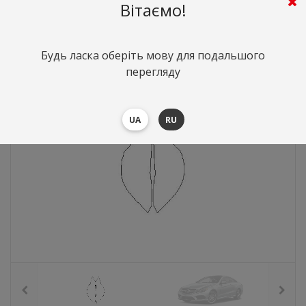
Вітаємо!
846
грн.
Вартість:
($18.4)
Будь ласка оберіть мову для подальшого
перегляду
UA
RU