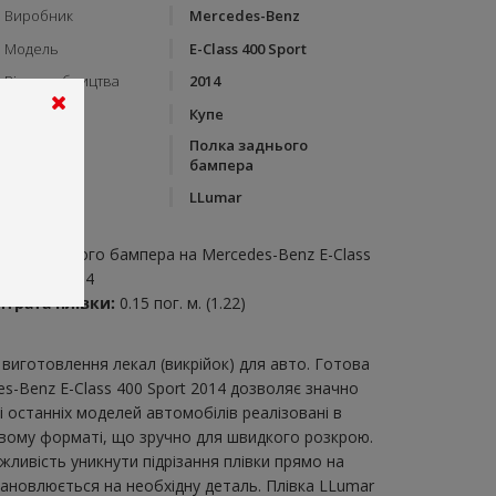
Виробник
Mercedes-Benz
Модель
E-Class 400 Sport
Рік виробництва
2014
Тип кузову
Купе
Полка заднього
Категорія
бампера
Бренд
LLumar
пис:
олка заднього бампера на Mercedes-Benz E-Class
00 Sport 2014
итрата плівки:
0.15 пог. м. (1.22)
виготовлення лекал (викрійок) для авто. Готова
s-Benz E-Class 400 Sport 2014 дозволяє значно
 останніх моделей автомобілів реалізовані в
овому форматі, що зручно для швидкого розкрою.
ожливість уникнути підрізання плівки прямо на
тановлюється на необхідну деталь. Плівка LLumar