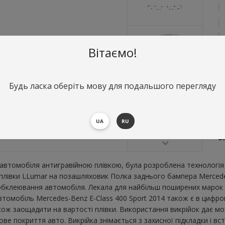
Вітаємо!
Будь ласка оберіть мову для подальшого перегляду
О
П
UA
RU
4
В
втомобіля антигравійною плівкою, була розроблена технологія 
ї плівки LLumar на позашляховик Полка заднього бампера Mercede
бклеювання автомобіля. Лекала для найбільш поширених марок і
втомобіль Mercedes-Benz E-Class 400 Sport 2014 також є в цифр
також заощадити на вартості плівки. Використання викрійок дає м
е покриття авто. Викрійка знімається з захисної підкладки і вс