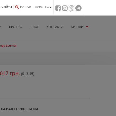
УВIЙТИ
ПОШУК
МОВА UA
И
ПРО НАС
БЛОГ
КОНТАКТИ
БРЕНДИ
пера LLumar
617
грн.
($13.45)
ХАРАКТЕРИСТИКИ