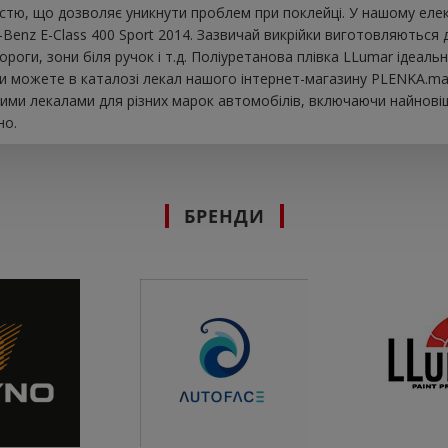
істю, що дозволяє уникнути проблем при поклейці. У нашому елек
enz E-Class 400 Sport 2014. Зазвичай викрійки виготовляються 
пороги, зони біля ручок і т.д. Поліуретанова плівка LLumar ідеа
ви можете в каталозі лекал нашого інтернет-магазину PLENKA.mar
ими лекалами для різних марок автомобілів, включаючи найновіш
но.
БРЕНДИ