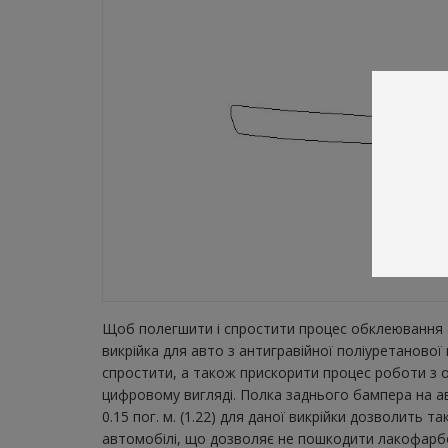
Щоб полегшити і спростити процес обклеювання а
викрійка для авто з антигравійної поліуретаново
спростити, а також прискорити процес роботи з о
цифровому вигляді. Полка заднього бампера на а
0.15 пог. м. (1.22) для даної викрійки дозволить 
автомобілі, що дозволяє не пошкодити лакофарбов