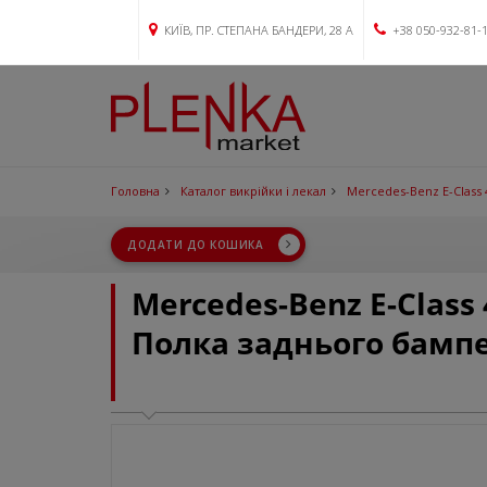
КИЇВ, ПР. СТЕПАНА БАНДЕРИ, 28 А
+38 050-932-81-
Головна
Каталог викрійки і лекал
Mercedes-Benz E-Class 
ДОДАТИ ДО КОШИКА
Mercedes-Benz E-Class 
Полка заднього бамп