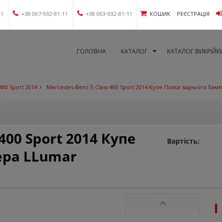
11
+38 067-932-81-11
+38 063-932-81-11
КОШИК
РЕЄСТРАЦІЯ
ГОЛОВНА
КАТАЛОГ
КАТАЛОГ ВИКРІЙК
400 Sport 2014
Mercedes-Benz E-Class 400 Sport 2014 Купе Полка заднього бам
400 Sport 2014 Купе
Вартість:
ера LLumar