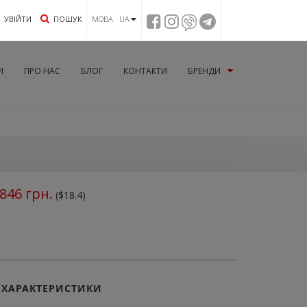
УВIЙТИ
ПОШУК
МОВА UA
И
ПРО НАС
БЛОГ
КОНТАКТИ
БРЕНДИ
846
грн.
($18.4)
ХАРАКТЕРИСТИКИ