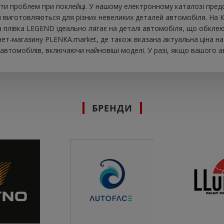
ти проблем при поклейці. У нашому електронному каталозі предст
и виготовляються для різних невеликих деталей автомобіля. На Ку
ова плівка LEGEND ідеально лягає на деталі автомобіля, що обкле
нет-магазину PLENKA.market, де також вказана актуальна ціна на
втомобілів, включаючи найновіші моделі. У разі, якщо вашого а
БРЕНДИ