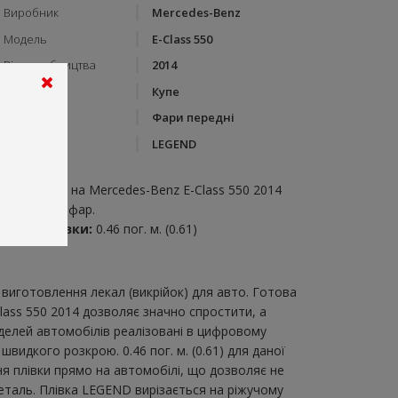
Виробник
Mercedes-Benz
Модель
E-Class 550
Рік виробництва
2014
Тип кузову
Купе
Категорія
Фари передні
Бренд
LEGEND
пис:
ари передні на Mercedes-Benz E-Class 550 2014
икрійка для фар.
итрата плівки:
0.46 пог. м. (0.61)
виготовлення лекал (викрійок) для авто. Готова
lass 550 2014 дозволяє значно спростити, а
делей автомобілів реалізовані в цифровому
видкого розкрою. 0.46 пог. м. (0.61) для даної
ня плівки прямо на автомобілі, що дозволяє не
еталь. Плівка LEGEND вирізається на ріжучому