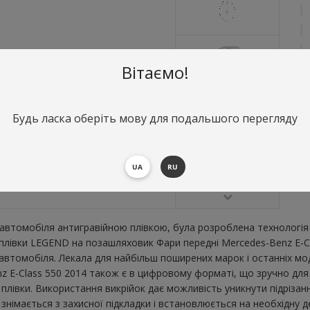
Вітаємо!
Будь ласка оберіть мову для подальшого перегляду
О
Ф
В
UA
RU
В
втомобіля антигравійною плівкою, була розроблена технологія 
ї плівки LEGEND на позашляховик Фари передні Mercedes-Benz E-C
втомобіля. Лекала для найбільш поширених марок і останніх мо
z E-Class 550 2014 також є в цифровому форматі, що зручно для ш
плівки. Використання викрійок дає можливість уникнути підрізан
німається з захисної підкладки і встановлюється на необхідну д