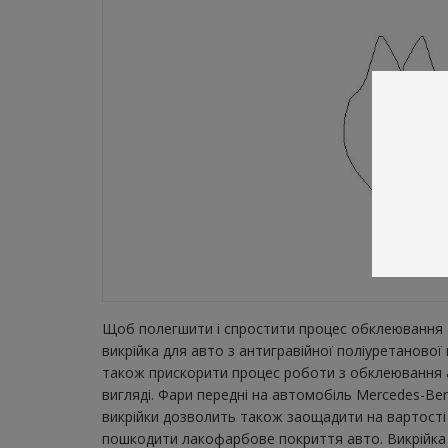
Щоб полегшити і спростити процес обклеювання а
викрійка для авто з антигравійної поліуретаново
також прискорити процес роботи з обклеювання а
вигляді. Фари передні на автомобіль Mercedes-Ben
викрійки дозволить також заощадити на вартості 
пошкодити лакофарбове покриття авто. Викрійка з