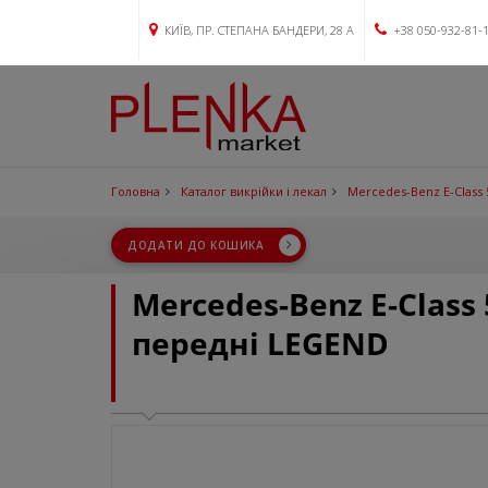
КИЇВ, ПР. СТЕПАНА БАНДЕРИ, 28 А
+38 050-932-81-
Головна
Каталог викрійки і лекал
Mercedes-Benz E-Class 
ДОДАТИ ДО КОШИКА
Mercedes-Benz E-Class
передні LEGEND