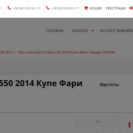
11
+38 067-932-81-11
+38 063-932-81-11
КОШИК
РЕЄСТРАЦІЯ
ГОЛОВНА
КАТАЛОГ
КАТАЛОГ ВИКРІЙК
550 2014
Mercedes-Benz E-Class 550 2014 Купе Фари передні LEGEND
 550 2014 Купе Фари
Вартість: