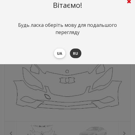
Вітаємо!
8379
грн.
Вартість:
($182.3)
Будь ласка оберіть мову для подальшого
перегляду
UA
RU