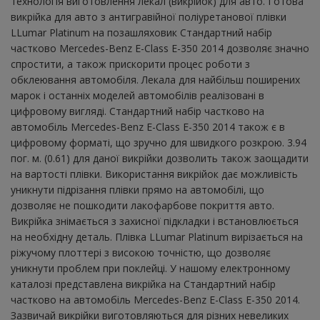
технологія виготовлення лекал (викрійок) для авто. Готова
викрійка для авто з антигравійної поліуретанової плівки
LLumar Platinum на позашляховик Стандартний набір
частково Mercedes-Benz E-Class E-350 2014 дозволяє значно
спростити, а також прискорити процес роботи з
обклеювання автомобіля. Лекала для найбільш поширених
марок і останніх моделей автомобілів реалізовані в
цифровому вигляді. Стандартний набір частково на
автомобіль Mercedes-Benz E-Class E-350 2014 також є в
цифровому форматі, що зручно для швидкого розкрою. 3.94
пог. м. (0.61) для даної викрійки дозволить також заощадити
на вартості плівки. Використання викрійок дає можливість
уникнути підрізання плівки прямо на автомобілі, що
дозволяє не пошкодити лакофарбове покриття авто.
Викрійка знімається з захисної підкладки і встановлюється
на необхідну деталь. Плівка LLumar Platinum вирізається на
ріжучому плоттері з високою точністю, що дозволяє
уникнути проблем при поклейці. У нашому електронному
каталозі представлена ​​викрійка на Стандартний набір
частково на автомобіль Mercedes-Benz E-Class E-350 2014.
Зазвичай викрійки виготовляються для різних невеликих