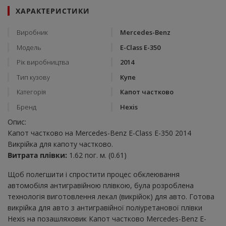
ХАРАКТЕРИСТИКИ
Виробник
Mercedes-Benz
Модель
E-Class E-350
Рік виробництва
2014
Тип кузову
Купе
Категорія
Капот частково
Бренд
Hexis
Опис:
Капот частково на Mercedes-Benz E-Class E-350 2014
Викрійка для капоту частково.
Витрата плівки:
1.62 пог. м. (0.61)
Щоб полегшити і спростити процес обклеювання
автомобіля антигравійною плівкою, була розроблена
технологія виготовлення лекал (викрійок) для авто. Готова
викрійка для авто з антигравійної поліуретанової плівки
Hexis на позашляховик Капот частково Mercedes-Benz E-