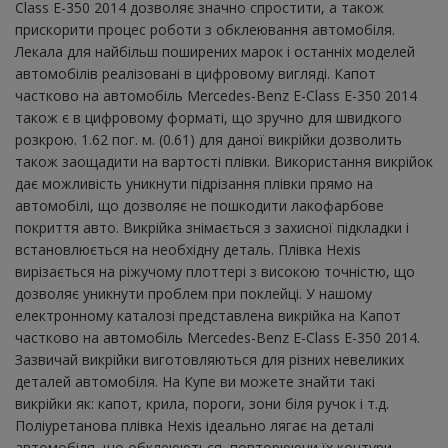
Class E-350 2014 дозволяє значно спростити, а також
прискорити процес роботи з обклеювання автомобіля.
Лекала для найбільш поширених марок і останніх моделей
автомобілів реалізовані в цифровому вигляді. Капот
частково на автомобіль Mercedes-Benz E-Class E-350 2014
також є в цифровому форматі, що зручно для швидкого
розкрою. 1.62 пог. м. (0.61) для даної викрійки дозволить
також заощадити на вартості плівки. Використання викрійок
дає можливість уникнути підрізання плівки прямо на
автомобілі, що дозволяє не пошкодити лакофарбове
покриття авто. Викрійка знімається з захисної підкладки і
встановлюється на необхідну деталь. Плівка Hexis
вирізається на ріжучому плоттері з високою точністю, що
дозволяє уникнути проблем при поклейці. У нашому
електронному каталозі представлена ​​викрійка на Капот
частково на автомобіль Mercedes-Benz E-Class E-350 2014.
Зазвичай викрійки виготовляються для різних невеликих
деталей автомобіля. На Купе ви можете знайти такі
викрійки як: капот, крила, пороги, зони біля ручок і т.д.
Поліуретанова плівка Hexis ідеально лягає на деталі
автомобіля, що обклеюються, повторюючи їх контури.