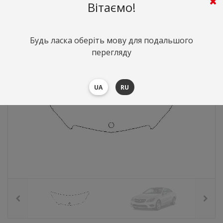
2680
грн.
Вартість:
($58.32)
Вітаємо!
Будь ласка оберіть мову для подальшого
перегляду
UA
RU