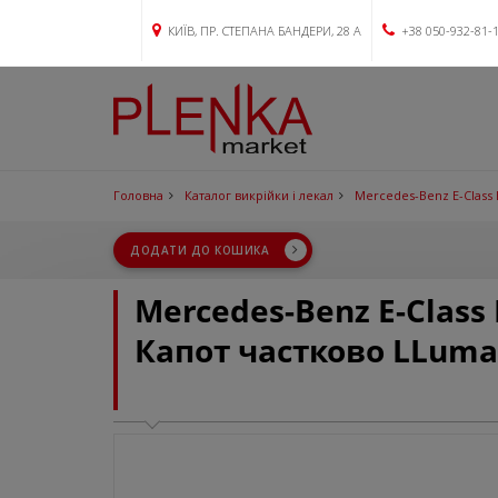
КИЇВ, ПР. СТЕПАНА БАНДЕРИ, 28 А
+38 050-932-81-
Головна
Каталог викрійки і лекал
Mercedes-Benz E-Class 
ДОДАТИ ДО КОШИКА
Mercedes-Benz E-Class 
Капот частково LLuma