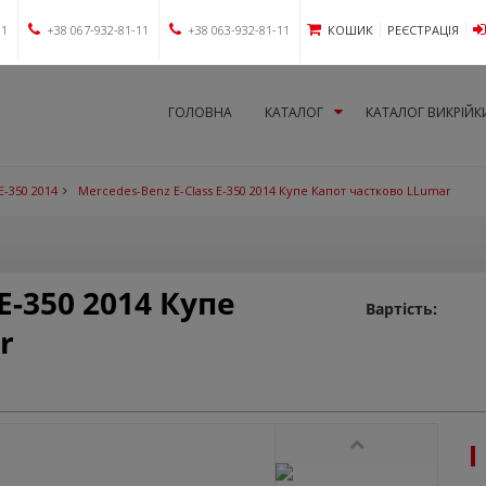
11
+38 067-932-81-11
+38 063-932-81-11
КОШИК
РЕЄСТРАЦІЯ
ГОЛОВНА
КАТАЛОГ
КАТАЛОГ ВИКРІЙК
E-350 2014
Mercedes-Benz E-Class E-350 2014 Купе Капот частково LLumar
E-350 2014 Купе
Вартість:
r