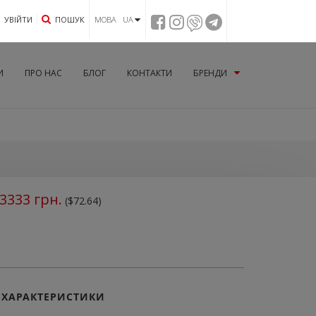
УВIЙТИ
ПОШУК
МОВА UA
И
ПРО НАС
БЛОГ
КОНТАКТИ
БРЕНДИ
3333
грн.
($72.64)
ХАРАКТЕРИСТИКИ