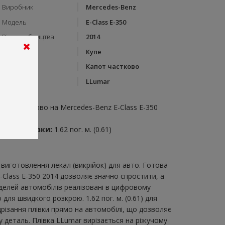
Виробник
Mercedes-Benz
Модель
E-Class E-350
Рік виробництва
2014
Тип кузову
Купе
Категорія
Капот частково
Бренд
LLumar
пис:
апот частково на Mercedes-Benz E-Class E-350
014
итрата плівки:
1.62 пог. м. (0.61)
виготовлення лекал (викрійок) для авто. Готова
-Class E-350 2014 дозволяє значно спростити, а
делей автомобілів реалізовані в цифровому
ля швидкого розкрою. 1.62 пог. м. (0.61) для
дрізання плівки прямо на автомобілі, що дозволяє
у деталь. Плівка LLumar вирізається на ріжучому