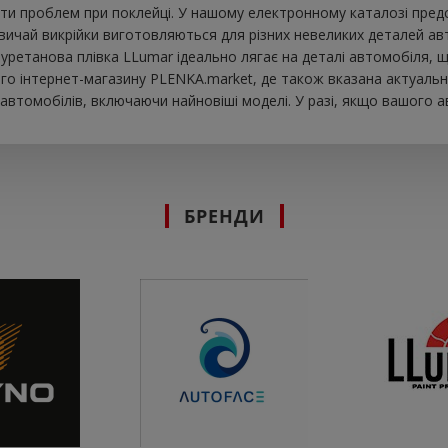
ти проблем при поклейці. У нашому електронному каталозі предст
звичай викрійки виготовляються для різних невеликих деталей ав
 Поліуретанова плівка LLumar ідеально лягає на деталі автомобіля
го інтернет-магазину PLENKA.market, де також вказана актуальна
втомобілів, включаючи найновіші моделі. У разі, якщо вашого а
БРЕНДИ