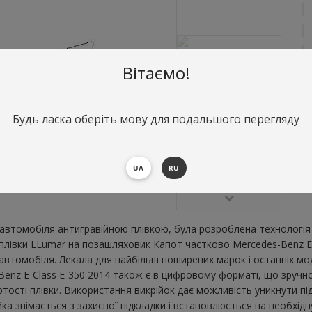
Вітаємо!
Будь ласка оберіть мову для подальшого перегляду
О
К
2
UA
RU
В
втомобіля антигравійною плівкою, була розроблена технологія 
ї плівки LLumar на позашляховик Капот частково Mercedes-Benz E
втомобіля. Лекала для найбільш поширених марок і останніх мо
enz E-Class E-350 2014 також є в цифровому форматі, що зручно д
тості плівки. Використання викрійок дає можливість уникнути пі
а знімається з захисної підкладки і встановлюється на необхідн