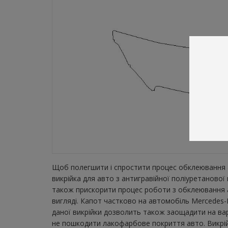
Щоб полегшити і спростити процес обклеювання а
викрійка для авто з антигравійної поліуретаново
також прискорити процес роботи з обклеювання а
вигляді. Капот частково на автомобіль Mercedes-B
даної викрійки дозволить також заощадити на вар
не пошкодити лакофарбове покриття авто. Викрійк