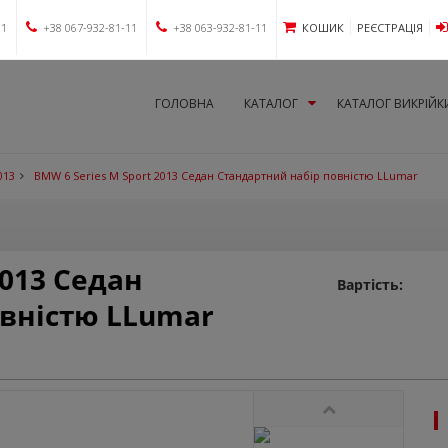
11
+38 067-932-81-11
+38 063-932-81-11
КОШИК
РЕЄСТРАЦІЯ
ГОЛОВНА
КАТАЛОГ
КАТАЛОГ ВИКРІЙК
013
BMW 6 Series M Sport 2013 Седан Стандартний набір повністю LLumar
2013 Седан
Вартість:
овністю LLumar