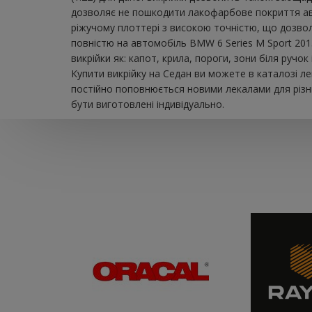
дозволяє не пошкодити лакофарбове покриття авто
ріжучому плоттері з високою точністю, що дозвол
повністю на автомобіль BMW 6 Series M Sport 201
викрійки як: капот, крила, пороги, зони біля ручо
Купити викрійку на Седан ви можете в каталозі л
постійно поповнюється новими лекалами для різни
бути виготовлені індивідуально.