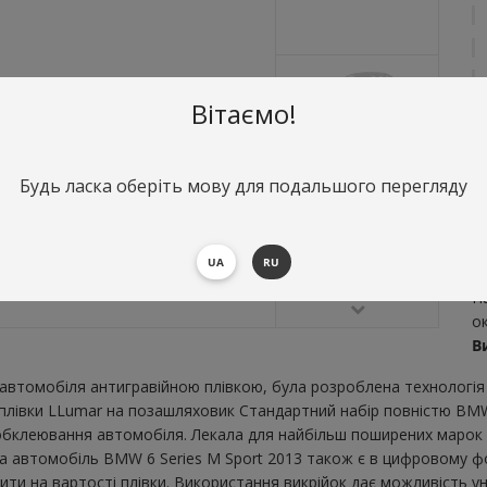
Вітаємо!
Будь ласка оберіть мову для подальшого перегляду
О
С
UA
RU
S
Н
о
В
втомобіля антигравійною плівкою, була розроблена технологія 
ї плівки LLumar на позашляховик Стандартний набір повністю BMW
бклеювання автомобіля. Лекала для найбільш поширених марок і
а автомобіль BMW 6 Series M Sport 2013 також є в цифровому фо
ити на вартості плівки. Використання викрійок дає можливість ун