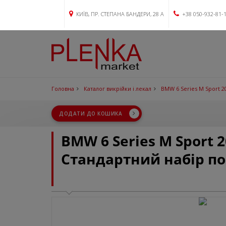
КИЇВ, ПР. СТЕПАНА БАНДЕРИ, 28 А
+38 050-932-81-
Головна
Каталог викрійки і лекал
BMW 6 Series M Sport 2
ДОДАТИ ДО КОШИКА
BMW 6 Series M Sport 
Стандартний набір п