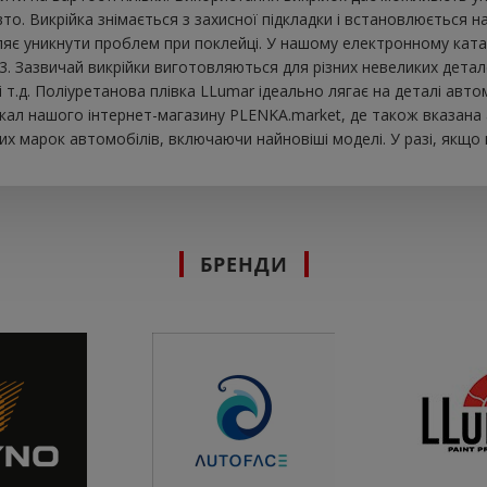
. Викрійка знімається з захисної підкладки і встановлюється на
яє уникнути проблем при поклейці. У нашому електронному катало
3. Зазвичай викрійки виготовляються для різних невеликих дета
к і т.д. Поліуретанова плівка LLumar ідеально лягає на деталі а
екал нашого інтернет-магазину PLENKA.market, де також вказана 
х марок автомобілів, включаючи найновіші моделі. У разі, якщо
БРЕНДИ