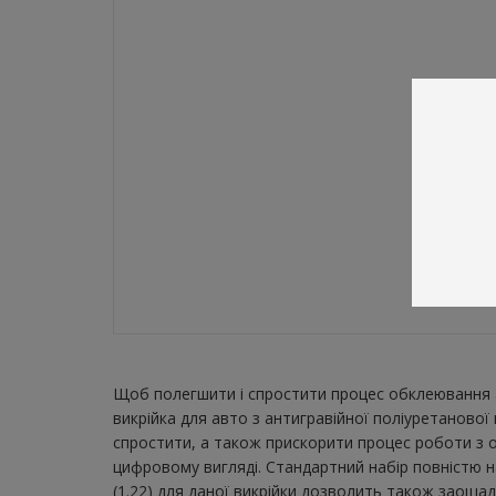
Щоб полегшити і спростити процес обклеювання а
викрійка для авто з антигравійної поліуретаново
спростити, а також прискорити процес роботи з о
цифровому вигляді. Стандартний набір повністю н
(1.22) для даної викрійки дозволить також заощад