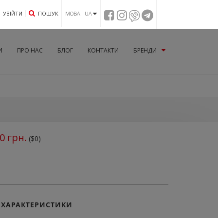
УВIЙТИ
ПОШУК
МОВА UA
И
ПРО НАС
БЛОГ
КОНТАКТИ
БРЕНДИ
0
грн.
($0)
ХАРАКТЕРИСТИКИ