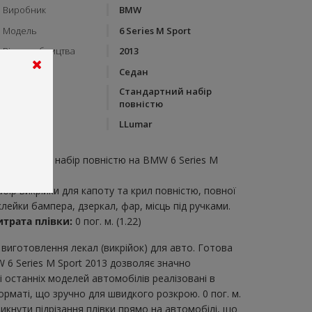
Виробник
BMW
Модель
6 Series M Sport
Рік виробництва
2013
Тип кузову
Седан
Стандартний набір
Категорія
повністю
Бренд
LLumar
пис:
тандартний набір повністю на BMW 6 Series M
port 2013
абір викрійки для капоту та крил повністю, повної
клейки бампера, дзеркал, фар, місць під ручками.
итрата плівки:
0 пог. м. (1.22)
виготовлення лекал (викрійок) для авто. Готова
 6 Series M Sport 2013 дозволяє значно
 останніх моделей автомобілів реалізовані в
рматі, що зручно для швидкого розкрою. 0 пог. м.
икнути підрізання плівки прямо на автомобілі, що