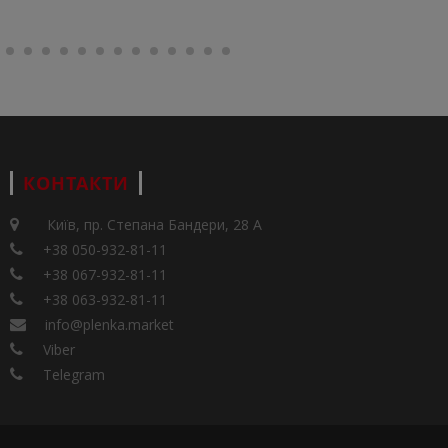
КОНТАКТИ
Київ, пр. Степана Бандери, 28 А
+38 050-932-81-11
+38 067-932-81-11
+38 063-932-81-11
info@plenka.market
Viber
Telegram