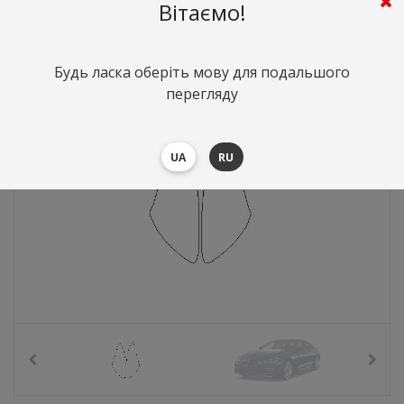
662
грн.
Вартість:
($14.4)
Вітаємо!
Будь ласка оберіть мову для подальшого
перегляду
UA
RU