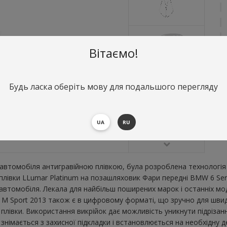
Вітаємо!
Будь ласка оберіть мову для подальшого перегляду
О
Ф
В
UA
RU
В
втомобіля антигравійною плівкою, була розроблена технологія 
 плівки LLumar Platinum на позашляховик Фари передні BMW 6 Ser
втомобіля. Лекала для найбільш поширених марок і останніх мо
 M Sport 2013 також є в цифровому форматі, що зручно для швидко
плівки. Використання викрійок дає можливість уникнути підрізан
імається з захисної підкладки і встановлюється на необхідну де