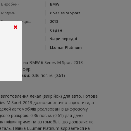
Виробник
BMW
Модель
6 Series M Sport
Рік виробництва
2013
Тип кузову
Седан
Категорія
Фари передні
Бренд
LLumar Platinum
пис:
ари передні на BMW 6 Series M Sport 2013
икрійка для фар.
итрата плівки:
0.36 пог. м. (0.61)
виготовлення лекал (викрійок) для авто. Готова
ies M Sport 2013 дозволяє значно спростити, а
делей автомобілів реалізовані в цифровому
го розкрою. 0.36 пог. м. (0.61) для даної
ня плівки прямо на автомобілі, що дозволяє не
таль. Плівка LLumar Platinum вирізається на