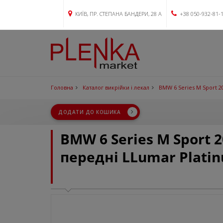
КИЇВ, ПР. СТЕПАНА БАНДЕРИ, 28 А
+38 050-932-81-
Головна
Каталог викрійки і лекал
BMW 6 Series M Sport 2
ДОДАТИ ДО КОШИКА
BMW 6 Series M Sport 
передні LLumar Plati