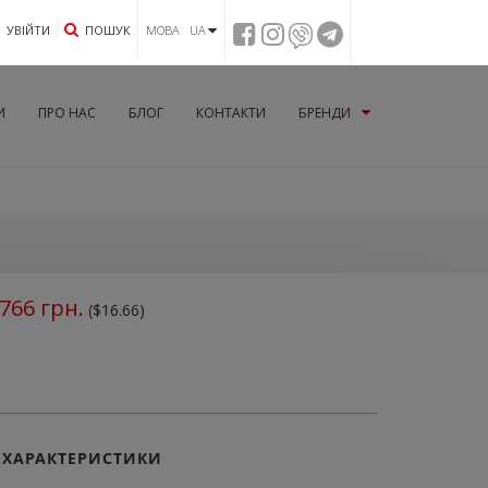
УВIЙТИ
ПОШУК
МОВА UA
И
ПРО НАС
БЛОГ
КОНТАКТИ
БРЕНДИ
766
грн.
($16.66)
ХАРАКТЕРИСТИКИ