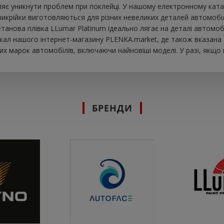
яє уникнути проблем при поклейці. У нашому електронному катало
викрійки виготовляються для різних невеликих деталей автомобіл
іуретанова плівка LLumar Platinum ідеально лягає на деталі авто
екал нашого інтернет-магазину PLENKA.market, де також вказана 
х марок автомобілів, включаючи найновіші моделі. У разі, якщо
БРЕНДИ