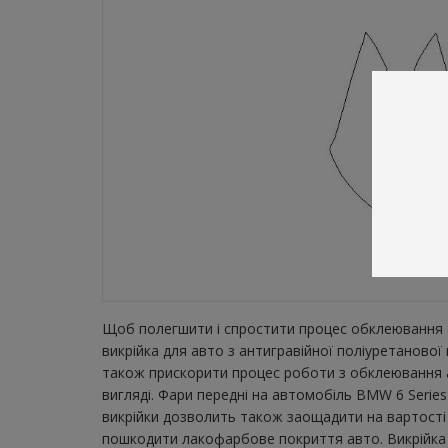
Щоб полегшити і спростити процес обклеювання а
викрійка для авто з антигравійної поліуретанової
також прискорити процес роботи з обклеювання а
вигляді. Фари передні на автомобіль BMW 6 Series
викрійки дозволить також заощадити на вартості 
пошкодити лакофарбове покриття авто. Викрійка зн