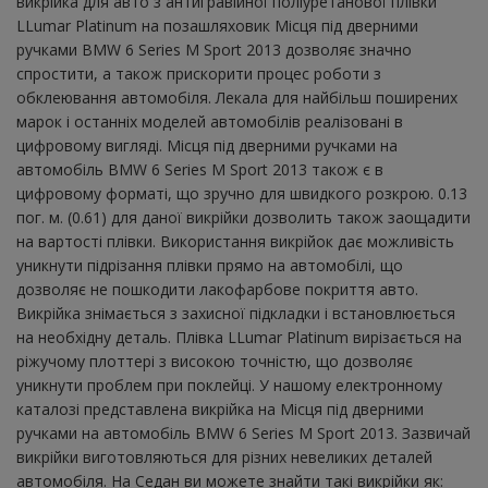
викрійка для авто з антигравійної поліуретанової плівки
LLumar Platinum на позашляховик Місця під дверними
ручками BMW 6 Series M Sport 2013 дозволяє значно
спростити, а також прискорити процес роботи з
обклеювання автомобіля. Лекала для найбільш поширених
марок і останніх моделей автомобілів реалізовані в
цифровому вигляді. Місця під дверними ручками на
автомобіль BMW 6 Series M Sport 2013 також є в
цифровому форматі, що зручно для швидкого розкрою. 0.13
пог. м. (0.61) для даної викрійки дозволить також заощадити
на вартості плівки. Використання викрійок дає можливість
уникнути підрізання плівки прямо на автомобілі, що
дозволяє не пошкодити лакофарбове покриття авто.
Викрійка знімається з захисної підкладки і встановлюється
на необхідну деталь. Плівка LLumar Platinum вирізається на
ріжучому плоттері з високою точністю, що дозволяє
уникнути проблем при поклейці. У нашому електронному
каталозі представлена ​​викрійка на Місця під дверними
ручками на автомобіль BMW 6 Series M Sport 2013. Зазвичай
викрійки виготовляються для різних невеликих деталей
автомобіля. На Седан ви можете знайти такі викрійки як: