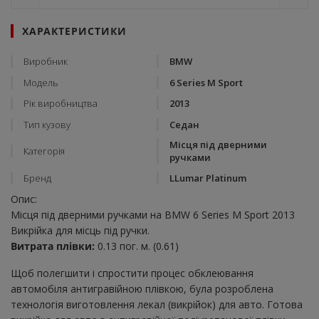
ХАРАКТЕРИСТИКИ
Виробник
BMW
Модель
6 Series M Sport
Рік виробництва
2013
Тип кузову
Седан
Місця під дверними
Категорія
ручками
Бренд
LLumar Platinum
Опис:
Місця під дверними ручками на BMW 6 Series M Sport 2013
Викрійка для місць під ручки.
Витрата плівки:
0.13 пог. м. (0.61)
Щоб полегшити і спростити процес обклеювання
автомобіля антигравійною плівкою, була розроблена
технологія виготовлення лекал (викрійок) для авто. Готова