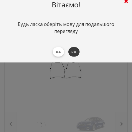
Вітаємо!
276
грн.
Вартість:
($6.02)
Будь ласка оберіть мову для подальшого
перегляду
UA
RU